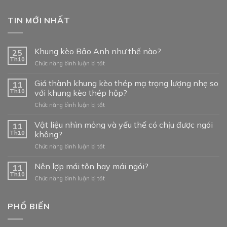
TIN MỚI NHẤT
Khung kèo Bảo Anh như thế nào?
25
Th10
ở
Chức năng bình luận bị tắt
Khung
kèo
Giá thành khung kèo thép mạ trọng lượng nhẹ so
11
Bảo
Th10
với khung kèo thép hộp?
Anh
ở
Chức năng bình luận bị tắt
như
Giá
thế
thành
Vật liệu nhìn mỏng và yếu thế có chịu được ngói
nào?
11
khung
Th10
không?
kèo
ở
Chức năng bình luận bị tắt
thép
Vật
mạ
liệu
Nên lợp mái tôn hay mái ngói?
trọng
11
nhìn
lượng
Th10
ở
Chức năng bình luận bị tắt
mỏng
nhẹ
Nên
và
so
lợp
yếu
với
mái
PHỔ BIẾN
thế
khung
tôn
có
kèo
hay
chịu
thép