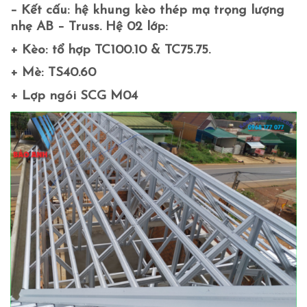
– Kết cấu: hệ khung kèo thép mạ trọng lượng
nhẹ AB – Truss. Hệ 02 lớp:
+ Kèo: tổ hợp TC100.10 & TC75.75.
+ Mè: TS40.60
+ Lợp ngói SCG M04