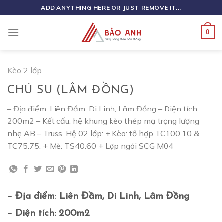
Skip
ADD ANYTHING HERE OR JUST REMOVE IT...
to
content
0
Kèo 2 lớp
CHÚ SU (LÂM ĐỒNG)
– Địa điểm: Liên Đầm, Di Linh, Lâm Đồng – Diện tích:
200m2 – Kết cấu: hệ khung kèo thép mạ trọng lượng
nhẹ AB – Truss. Hệ 02 lớp: + Kèo: tổ hợp TC100.10 &
TC75.75. + Mè: TS40.60 + Lợp ngói SCG M04
– Địa điểm: Liên Đầm, Di Linh, Lâm Đồng
– Diện tích: 200m2