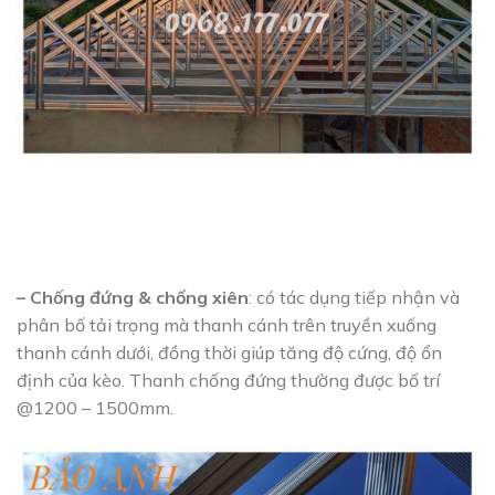
– Chống đứng & chống xiên
: có tác dụng tiếp nhận và
phân bố tải trọng mà thanh cánh trên truyền xuống
thanh cánh dưới, đồng thời giúp tăng độ cứng, độ ổn
định của kèo. Thanh chống đứng thường được bố trí
@1200 – 1500mm.