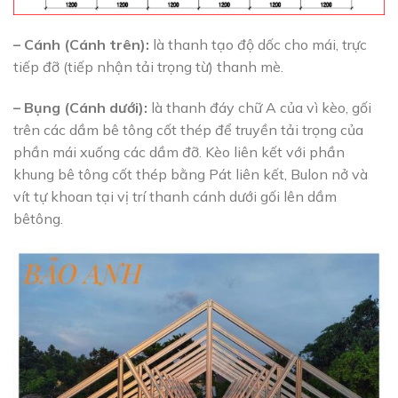
– Cánh (Cánh trên):
là thanh tạo độ dốc cho mái, trực
tiếp đỡ (tiếp nhận tải trọng từ) thanh mè.
– Bụng (Cánh dưới):
là thanh đáy chữ A của vì kèo, gối
trên các dầm bê tông cốt thép để truyền tải trọng của
phần mái xuống các dầm đỡ. Kèo liên kết với phần
khung bê tông cốt thép bằng Pát liên kết, Bulon nở và
vít tự khoan tại vị trí thanh cánh dưới gối lên dầm
bêtông.