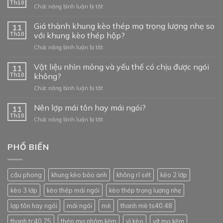
Th10
ở
Chức năng bình luận bị tắt
Khung
kèo
Giá thành khung kèo thép mạ trọng lượng nhẹ so
11
Bảo
Th10
với khung kèo thép hộp?
Anh
ở
Chức năng bình luận bị tắt
như
Giá
thế
thành
Vật liệu nhìn mỏng và yếu thế có chịu được ngói
nào?
11
khung
Th10
không?
kèo
ở
Chức năng bình luận bị tắt
thép
Vật
mạ
liệu
Nên lợp mái tôn hay mái ngói?
trọng
11
nhìn
lượng
Th10
ở
Chức năng bình luận bị tắt
mỏng
nhẹ
Nên
và
so
lợp
yếu
với
mái
PHỔ BIẾN
thế
khung
tôn
có
kèo
hay
chịu
thép
mái
được
hộp?
cầu phong
khung kèo bảo anh
không rỉ sét
kèo 2 lớp
ngói?
ngói
không?
kèo 3 lớp
kèo thép mái ngói
kèo thép trọng lượng nhẹ
lợp tôn hay ngói
mái ngói
mè
thanh mè ts40.48
thanh tc40.75
thép mạ nhôm kẽm
vì kèo
vít mạ kẽm