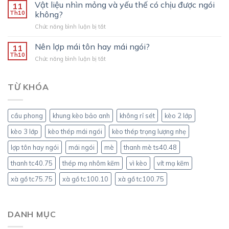
thành
Vật liệu nhìn mỏng và yếu thế có chịu được ngói
nào?
11
khung
Th10
không?
kèo
ở
Chức năng bình luận bị tắt
thép
Vật
mạ
liệu
Nên lợp mái tôn hay mái ngói?
trọng
11
nhìn
lượng
Th10
ở
Chức năng bình luận bị tắt
mỏng
nhẹ
Nên
và
so
lợp
yếu
với
mái
TỪ KHÓA
thế
khung
tôn
có
kèo
hay
chịu
thép
mái
được
hộp?
cầu phong
khung kèo bảo anh
không rỉ sét
kèo 2 lớp
ngói?
ngói
không?
kèo 3 lớp
kèo thép mái ngói
kèo thép trọng lượng nhẹ
lợp tôn hay ngói
mái ngói
mè
thanh mè ts40.48
thanh tc40.75
thép mạ nhôm kẽm
vì kèo
vít mạ kẽm
xà gồ tc75.75
xà gồ tc100.10
xà gồ tc100.75
DANH MỤC