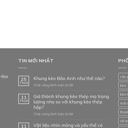
TIN MỚI NHẤT
PHỔ
 Hòa
cầu 
Khung kèo Bảo Anh như thế nào?
25
Th10
ở
Chức năng bình luận bị tắt
kèo 
Khung
kèo 
kèo
Giá thành khung kèo thép mạ trọng
11
Bảo
Th10
lượng nhẹ so với khung kèo thép
mái 
Anh
hộp?
như
than
ở
Chức năng bình luận bị tắt
thế
Giá
nào?
vít 
thành
Vật liệu nhìn mỏng và yếu thế có
11