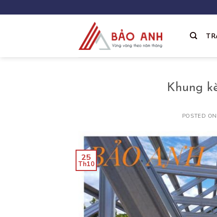
Skip
to
content
TR
Khung kè
POSTED O
25
Th10