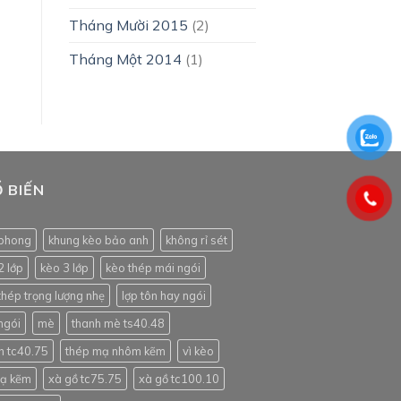
Tháng Mười 2015
(2)
Tháng Một 2014
(1)
 BIẾN
phong
khung kèo bảo anh
không rỉ sét
2 lớp
kèo 3 lớp
kèo thép mái ngói
thép trọng lượng nhẹ
lợp tôn hay ngói
ngói
mè
thanh mè ts40.48
h tc40.75
thép mạ nhôm kẽm
vì kèo
mạ kẽm
xà gồ tc75.75
xà gồ tc100.10