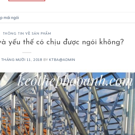
ép mái ngói
THÔNG TIN VỀ SẢN PHẨM
và yếu thế có chịu được ngói không?
N
THÁNG MƯỜI 11, 2018
BY
KTBA@ADMIN