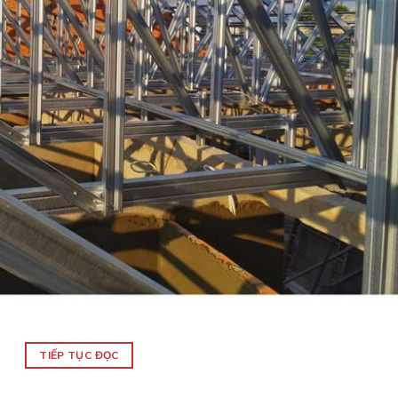
TIẾP TỤC ĐỌC