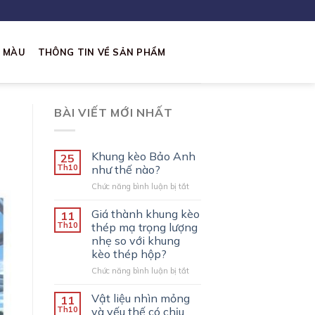
I MÀU
THÔNG TIN VỀ SẢN PHẨM
BÀI VIẾT MỚI NHẤT
Khung kèo Bảo Anh
25
Th10
như thế nào?
ở
Chức năng bình luận bị tắt
Khung
kèo
Giá thành khung kèo
11
Bảo
Th10
thép mạ trọng lượng
Anh
nhẹ so với khung
như
kèo thép hộp?
thế
nào?
ở
Chức năng bình luận bị tắt
Giá
thành
Vật liệu nhìn mỏng
11
khung
Th10
và yếu thế có chịu