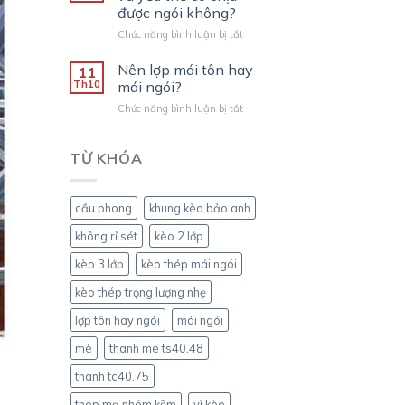
kèo
được ngói không?
thép
ở
Chức năng bình luận bị tắt
mạ
Vật
trọng
liệu
lượng
Nên lợp mái tôn hay
11
nhìn
nhẹ
Th10
mái ngói?
mỏng
so
ở
Chức năng bình luận bị tắt
và
với
Nên
yếu
khung
lợp
thế
kèo
mái
TỪ KHÓA
có
thép
tôn
chịu
hộp?
hay
được
mái
ngói
cầu phong
khung kèo bảo anh
ngói?
không?
không rỉ sét
kèo 2 lớp
kèo 3 lớp
kèo thép mái ngói
kèo thép trọng lượng nhẹ
lợp tôn hay ngói
mái ngói
mè
thanh mè ts40.48
thanh tc40.75
thép mạ nhôm kẽm
vì kèo