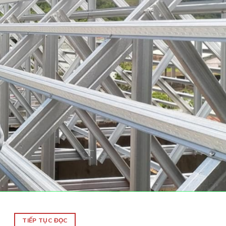
TIẾP TỤC ĐỌC