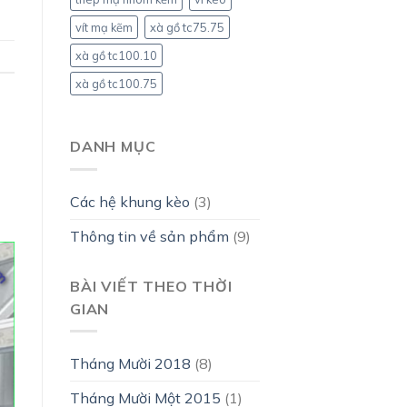
vít mạ kẽm
xà gồ tc75.75
xà gồ tc100.10
xà gồ tc100.75
DANH MỤC
Các hệ khung kèo
(3)
Thông tin về sản phẩm
(9)
BÀI VIẾT THEO THỜI
GIAN
Tháng Mười 2018
(8)
Tháng Mười Một 2015
(1)