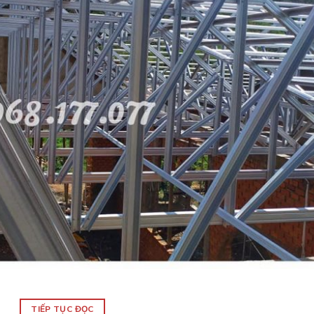
TIẾP TỤC ĐỌC