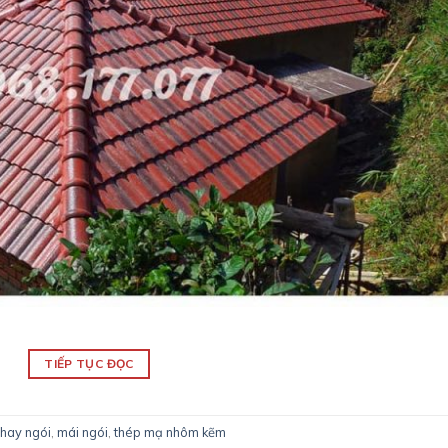
TIẾP TỤC ĐỌC
 hay ngói
,
mái ngói
,
thép mạ nhôm kẽm