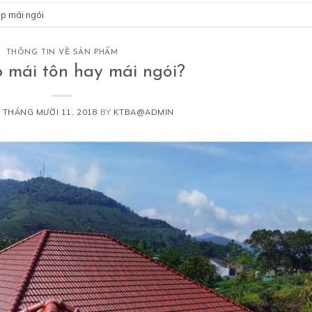
ép mái ngói
THÔNG TIN VỀ SẢN PHẨM
 mái tôn hay mái ngói?
N
THÁNG MƯỜI 11, 2018
BY
KTBA@ADMIN