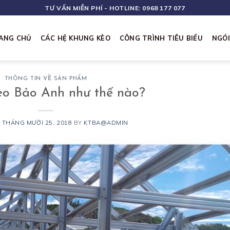
TƯ VẤN MIỄN PHÍ - HOTLINE: 0968 177 077
ANG CHỦ
CÁC HỆ KHUNG KÈO
CÔNG TRÌNH TIÊU BIỂU
NGÓ
THÔNG TIN VỀ SẢN PHẨM
o Bảo Anh như thế nào?
N
THÁNG MƯỜI 25, 2018
BY
KTBA@ADMIN