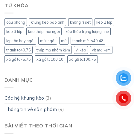
yếu
với
mái
TỪ KHÓA
thế
khung
tôn
có
kèo
hay
chịu
thép
mái
được
hộp?
cầu phong
khung kèo bảo anh
không rỉ sét
kèo 2 lớp
ngói?
ngói
không?
kèo 3 lớp
kèo thép mái ngói
kèo thép trọng lượng nhẹ
lợp tôn hay ngói
mái ngói
mè
thanh mè ts40.48
thanh tc40.75
thép mạ nhôm kẽm
vì kèo
vít mạ kẽm
xà gồ tc75.75
xà gồ tc100.10
xà gồ tc100.75
DANH MỤC
Các hệ khung kèo
(3)
Thông tin về sản phẩm
(9)
BÀI VIẾT THEO THỜI GIAN