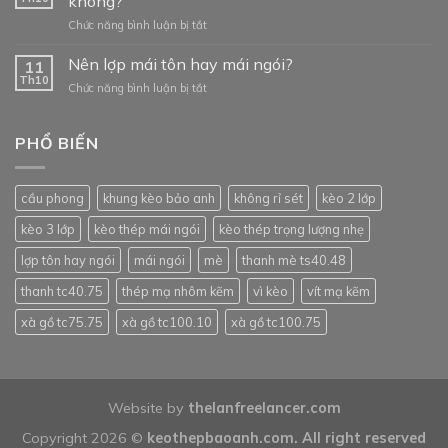
không?
kèo
ở
Chức năng bình luận bị tắt
thép
Vật
mạ
liệu
Nên lợp mái tôn hay mái ngói?
trọng
11
nhìn
lượng
Th10
ở
Chức năng bình luận bị tắt
mỏng
nhẹ
Nên
và
so
lợp
yếu
với
mái
PHỔ BIẾN
thế
khung
tôn
có
kèo
hay
chịu
thép
mái
được
hộp?
cầu phong
khung kèo bảo anh
không rỉ sét
kèo 2 lớp
ngói?
ngói
không?
kèo 3 lớp
kèo thép mái ngói
kèo thép trọng lượng nhẹ
lợp tôn hay ngói
mái ngói
mè
thanh mè ts40.48
thanh tc40.75
thép mạ nhôm kẽm
vì kèo
vít mạ kẽm
xà gồ tc75.75
xà gồ tc100.10
xà gồ tc100.75
Website by
thelanfreelancer.com
Copyright 2026 ©
keothepbaoanh.com
. All right reserved