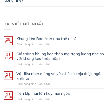
lượng nhẹ?
BÀI VIẾT MỚI NHẤT
Khung kèo Bảo Anh như thế nào?
25
Th10
ở
Chức năng bình luận bị tắt
Khung
kèo
Giá thành khung kèo thép mạ trọng lượng nhẹ so
11
Bảo
Th10
với khung kèo thép hộp?
Anh
ở
Chức năng bình luận bị tắt
như
Giá
thế
thành
Vật liệu nhìn mỏng và yếu thế có chịu được ngói
nào?
11
khung
Th10
không?
kèo
ở
Chức năng bình luận bị tắt
thép
Vật
mạ
liệu
Nên lợp mái tôn hay mái ngói?
trọng
11
nhìn
lượng
Th10
ở
Chức năng bình luận bị tắt
mỏng
nhẹ
Nên
và
so
lợp