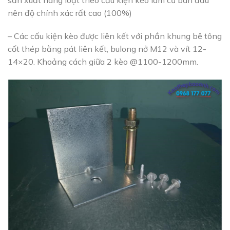
nên độ chính xác rất cao (100%)
– Các cấu kiện kèo được liên kết với phần khung bê tông
cốt thép bằng pát liên kết, bulong nở M12 và vít 12-
14×20. Khoảng cách giữa 2 kèo @1100-1200mm.