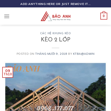
Skip
ADD ANYTHING HERE OR JUST REMOVE IT...
to
content
0
CÁC HỆ KHUNG KÈO
KÈO 2 LỚP
POSTED ON
THÁNG MƯỜI 9, 2018
BY
KTBA@ADMIN
09
Th10