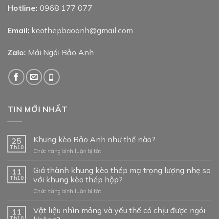
Hotline:
0968 177 077
Email:
keothepbaoanh@gmail.com
Zalo:
Mái Ngói Bảo Anh
TIN MỚI NHẤT
Khung kèo Bảo Anh như thế nào?
25
Th10
ở
Chức năng bình luận bị tắt
Khung
kèo
Giá thành khung kèo thép mạ trọng lượng nhẹ so
11
Bảo
Th10
với khung kèo thép hộp?
Anh
ở
Chức năng bình luận bị tắt
như
Giá
thế
thành
Vật liệu nhìn mỏng và yếu thế có chịu được ngói
nào?
11
khung
Th10