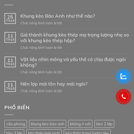
Khung kèo Bảo Anh như thế nào?
25
Th10
ở
Chức năng bình luận bị tắt
Khung
kèo
Giá thành khung kèo thép mạ trọng lượng nhẹ so
11
Bảo
Th10
với khung kèo thép hộp?
Anh
ở
Chức năng bình luận bị tắt
như
Giá
thế
thành
Vật liệu nhìn mỏng và yếu thế có chịu được ngói
nào?
11
khung
Th10
không?
kèo
ở
Chức năng bình luận bị tắt
thép
Vật
mạ
liệu
Nên lợp mái tôn hay mái ngói?
trọng
11
nhìn
lượng
Th10
ở
Chức năng bình luận bị tắt
mỏng
nhẹ
Nên
và
so
lợp
yếu
với
mái
PHỔ BIẾN
thế
khung
tôn
có
kèo
hay
chịu
thép
mái
được
hộp?
cầu phong
khung kèo bảo anh
không rỉ sét
kèo 2 lớp
ngói?
ngói
không?
kèo 3 lớp
kèo thép mái ngói
kèo thép trọng lượng nhẹ