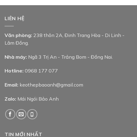
LIÊN HỆ
Văn phòng:
238 thôn 2A, Đinh Trang Hòa - Di Linh -
Lâm Đồng.
Nhà máy:
Ngã 3 Trị An - Trảng Bom - Đồng Nai.
Hotline:
0968 177 077
Email:
keothepbaoanh@gmail.com
Zalo:
Mái Ngói Bảo Anh
TIN MỚI NHẤT