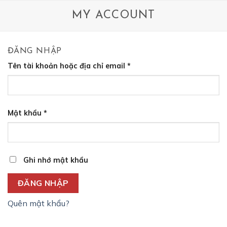
Skip
MY ACCOUNT
to
content
ĐĂNG NHẬP
Tên tài khoản hoặc địa chỉ email
*
Mật khẩu
*
Ghi nhớ mật khẩu
ĐĂNG NHẬP
Quên mật khẩu?