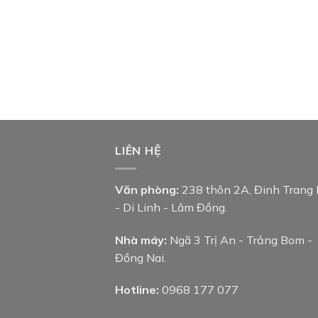
LIÊN HỆ
Văn phòng:
238 thôn 2A, Đinh Trang
- Di Linh - Lâm Đồng.
Nhà máy:
Ngã 3 Trị An - Trảng Bom -
Đồng Nai.
Hotline:
0968 177 077