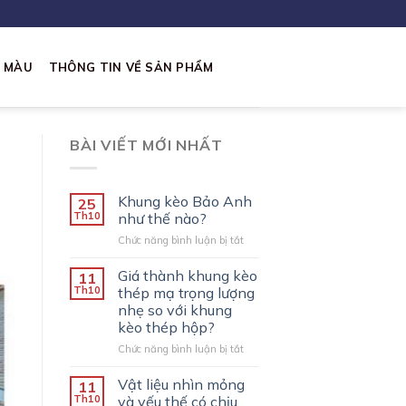
I MÀU
THÔNG TIN VỀ SẢN PHẨM
BÀI VIẾT MỚI NHẤT
Khung kèo Bảo Anh
25
Th10
như thế nào?
ở
Chức năng bình luận bị tắt
Khung
kèo
Giá thành khung kèo
11
Bảo
Th10
thép mạ trọng lượng
Anh
nhẹ so với khung
như
kèo thép hộp?
thế
nào?
ở
Chức năng bình luận bị tắt
Giá
thành
Vật liệu nhìn mỏng
11
khung
Th10
và yếu thế có chịu