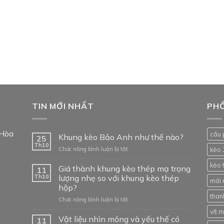
TIN MỚI NHẤT
PHỔ
 Hòa
cầu 
Khung kèo Bảo Anh như thế nào?
25
Th10
ở
Chức năng bình luận bị tắt
kèo 
Khung
kèo 
kèo
Giá thành khung kèo thép mạ trọng
11
Bảo
Th10
lượng nhẹ so với khung kèo thép
mái 
Anh
hộp?
như
than
ở
Chức năng bình luận bị tắt
thế
Giá
nào?
vít 
thành
Vật liệu nhìn mỏng và yếu thế có
11