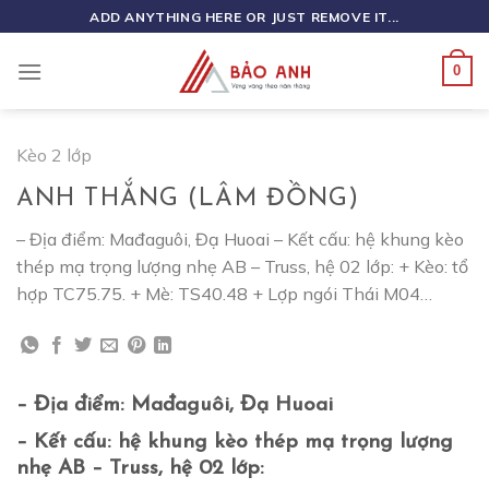
Skip
ADD ANYTHING HERE OR JUST REMOVE IT...
to
content
0
Kèo 2 lớp
ANH THẮNG (LÂM ĐỒNG)
– Địa điểm: Mađaguôi, Đạ Huoai – Kết cấu: hệ khung kèo
thép mạ trọng lượng nhẹ AB – Truss, hệ 02 lớp: + Kèo: tổ
hợp TC75.75. + Mè: TS40.48 + Lợp ngói Thái M04…
– Địa điểm: Mađaguôi, Đạ Huoai
– Kết cấu: hệ khung kèo thép mạ trọng lượng
nhẹ AB – Truss, hệ 02 lớp: