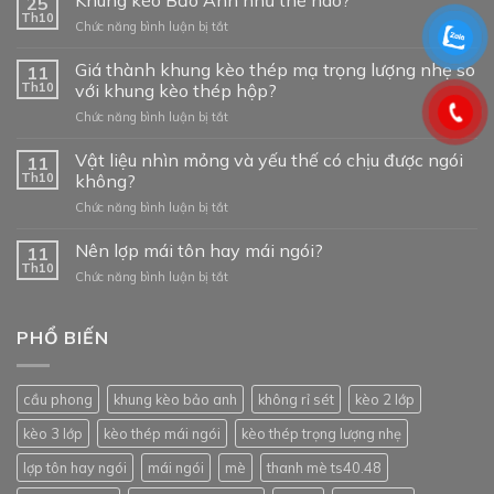
Khung kèo Bảo Anh như thế nào?
25
Th10
ở
Chức năng bình luận bị tắt
Khung
kèo
Giá thành khung kèo thép mạ trọng lượng nhẹ so
11
Bảo
Th10
với khung kèo thép hộp?
Anh
ở
Chức năng bình luận bị tắt
như
Giá
thế
thành
Vật liệu nhìn mỏng và yếu thế có chịu được ngói
nào?
11
khung
Th10
không?
kèo
ở
Chức năng bình luận bị tắt
thép
Vật
mạ
liệu
Nên lợp mái tôn hay mái ngói?
trọng
11
nhìn
lượng
Th10
ở
Chức năng bình luận bị tắt
mỏng
nhẹ
Nên
và
so
lợp
yếu
với
mái
PHỔ BIẾN
thế
khung
tôn
có
kèo
hay
chịu
thép
mái
được
hộp?
cầu phong
khung kèo bảo anh
không rỉ sét
kèo 2 lớp
ngói?
ngói
không?
kèo 3 lớp
kèo thép mái ngói
kèo thép trọng lượng nhẹ
lợp tôn hay ngói
mái ngói
mè
thanh mè ts40.48