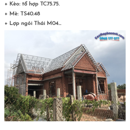
+ Kèo: tổ hợp TC75.75.
+ Mè: TS40.48
+ Lợp ngói Thái M04…