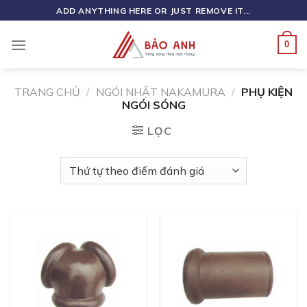
Skip
ADD ANYTHING HERE OR JUST REMOVE IT...
to
content
0
TRANG CHỦ
/
NGÓI NHẬT NAKAMURA
/
PHỤ KIỆN
NGÓI SÓNG
LỌC