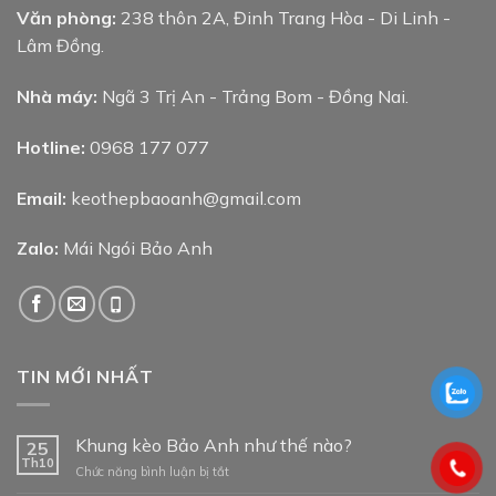
Văn phòng:
238 thôn 2A, Đinh Trang Hòa - Di Linh -
Lâm Đồng.
Nhà máy:
Ngã 3 Trị An - Trảng Bom - Đồng Nai.
Hotline:
0968 177 077
Email:
keothepbaoanh@gmail.com
Zalo:
Mái Ngói Bảo Anh
TIN MỚI NHẤT
Khung kèo Bảo Anh như thế nào?
25
Th10
ở
Chức năng bình luận bị tắt
Khung