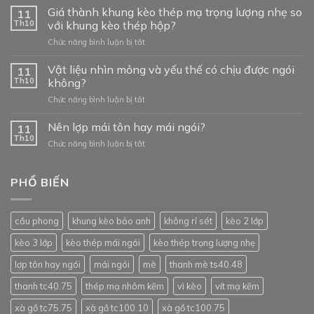
kèo
Giá thành khung kèo thép mạ trọng lượng nhẹ so
11
Bảo
Th10
với khung kèo thép hộp?
Anh
ở
Chức năng bình luận bị tắt
như
Giá
thế
thành
Vật liệu nhìn mỏng và yếu thế có chịu được ngói
nào?
11
khung
Th10
không?
kèo
ở
Chức năng bình luận bị tắt
thép
Vật
mạ
liệu
Nên lợp mái tôn hay mái ngói?
trọng
11
nhìn
lượng
Th10
ở
Chức năng bình luận bị tắt
mỏng
nhẹ
Nên
và
so
lợp
yếu
với
mái
PHỔ BIẾN
thế
khung
tôn
có
kèo
hay
chịu
thép
mái
được
hộp?
cầu phong
khung kèo bảo anh
không rỉ sét
kèo 2 lớp
ngói?
ngói
không?
kèo 3 lớp
kèo thép mái ngói
kèo thép trọng lượng nhẹ
lợp tôn hay ngói
mái ngói
mè
thanh mè ts40.48
thanh tc40.75
thép mạ nhôm kẽm
vì kèo
vít mạ kẽm
xà gồ tc75.75
xà gồ tc100.10
xà gồ tc100.75