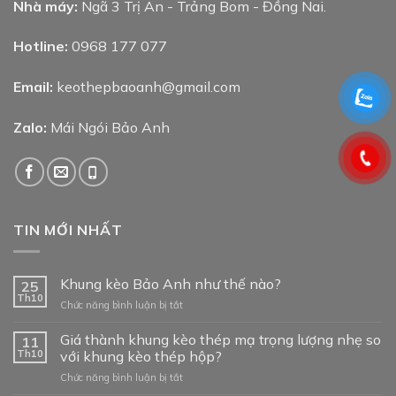
Nhà máy:
Ngã 3 Trị An - Trảng Bom - Đồng Nai.
Hotline:
0968 177 077
Email:
keothepbaoanh@gmail.com
Zalo:
Mái Ngói Bảo Anh
TIN MỚI NHẤT
Khung kèo Bảo Anh như thế nào?
25
Th10
ở
Chức năng bình luận bị tắt
Khung
kèo
Giá thành khung kèo thép mạ trọng lượng nhẹ so
11
Bảo
Th10
với khung kèo thép hộp?
Anh
ở
Chức năng bình luận bị tắt
như
Giá
thế