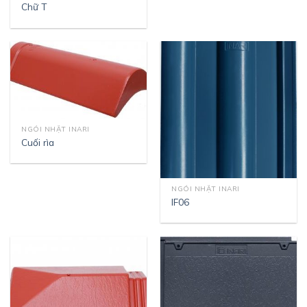
Chữ T
NGÓI NHẬT INARI
Cuối rìa
NGÓI NHẬT INARI
IF06