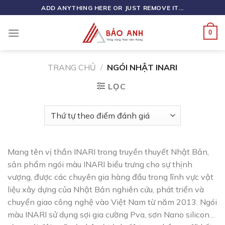
Skip
ADD ANYTHING HERE OR JUST REMOVE IT...
to
content
0
TRANG CHỦ
/
NGÓI NHẬT INARI
LỌC
Mang tên vị thần INARI trong truyền thuyết Nhật Bản,
sản phẩm ngói màu INARI biểu trưng cho sự thịnh
vượng, được các chuyên gia hàng đầu trong lĩnh vực vật
liệu xây dựng của Nhật Bản nghiên cứu, phát triển và
chuyển giao công nghệ vào Việt Nam từ năm 2013. Ngói
màu INARI sử dụng sợi gia cường Pva, sơn Nano silicon…