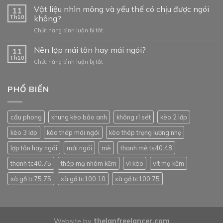
thành
Vật liệu nhìn mỏng và yếu thế có chịu được ngói
nào?
11
khung
Th10
không?
kèo
ở
Chức năng bình luận bị tắt
thép
Vật
mạ
liệu
Nên lợp mái tôn hay mái ngói?
trọng
11
nhìn
lượng
Th10
ở
Chức năng bình luận bị tắt
mỏng
nhẹ
Nên
và
so
lợp
yếu
với
mái
PHỔ BIẾN
thế
khung
tôn
có
kèo
hay
chịu
thép
mái
được
hộp?
cầu phong
khung kèo bảo anh
không rỉ sét
kèo 2 lớp
ngói?
ngói
không?
kèo 3 lớp
kèo thép mái ngói
kèo thép trọng lượng nhẹ
lợp tôn hay ngói
mái ngói
mè
thanh mè ts40.48
thanh tc40.75
thép mạ nhôm kẽm
vì kèo
vít mạ kẽm
xà gồ tc75.75
xà gồ tc100.10
xà gồ tc100.75
Website by
thelanfreelancer.com