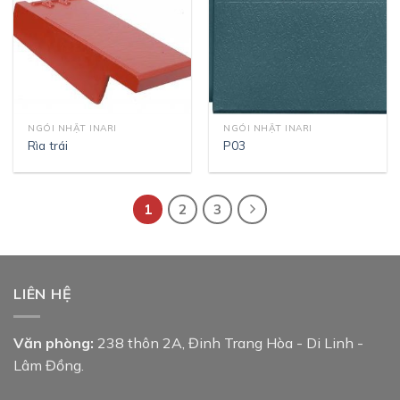
NGÓI NHẬT INARI
NGÓI NHẬT INARI
Rìa trái
P03
1
2
3
LIÊN HỆ
Văn phòng:
238 thôn 2A, Đinh Trang Hòa - Di Linh -
Lâm Đồng.