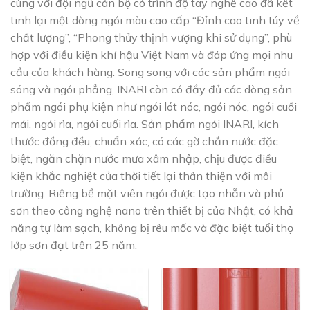
cùng với đội ngũ cán bộ có trình độ tay nghề cao đã kết
tinh lại một dòng ngói màu cao cấp “Đỉnh cao tinh túy về
chất lượng”, “Phong thủy thịnh vượng khi sử dụng”, phù
hợp với điều kiện khí hậu Việt Nam và đáp ứng mọi nhu
cầu của khách hàng. Song song với các sản phẩm ngói
sóng và ngói phẳng, INARI còn có đầy đủ các dòng sản
phẩm ngói phụ kiện như ngói lót nóc, ngói nóc, ngói cuối
mái, ngói rìa, ngói cuối rìa. Sản phẩm ngói INARI, kích
thước đồng đều, chuẩn xác, có các gờ chắn nước đặc
biệt, ngăn chặn nước mưa xâm nhập, chịu được điều
kiện khắc nghiệt của thời tiết lại thân thiện với môi
trường. Riêng bề mặt viên ngói được tạo nhẵn và phủ
sơn theo công nghệ nano trên thiết bị của Nhật, có khả
năng tự làm sạch, không bị rêu mốc và đặc biệt tuổi thọ
lớp sơn đạt trên 25 năm.