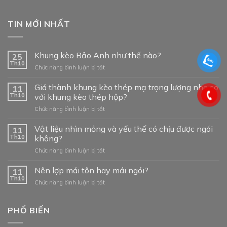
TIN MỚI NHẤT
Khung kèo Bảo Anh như thế nào?
25
Th10
ở
Chức năng bình luận bị tắt
Khung
kèo
Giá thành khung kèo thép mạ trọng lượng nhẹ so
11
Bảo
Th10
với khung kèo thép hộp?
Anh
ở
Chức năng bình luận bị tắt
như
Giá
thế
thành
Vật liệu nhìn mỏng và yếu thế có chịu được ngói
nào?
11
khung
Th10
không?
kèo
ở
Chức năng bình luận bị tắt
thép
Vật
mạ
liệu
Nên lợp mái tôn hay mái ngói?
trọng
11
nhìn
lượng
Th10
ở
Chức năng bình luận bị tắt
mỏng
nhẹ
Nên
và
so
lợp
yếu
với
mái
PHỔ BIẾN
thế
khung
tôn
có
kèo
hay