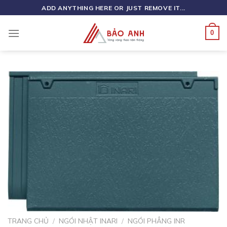
Skip
ADD ANYTHING HERE OR JUST REMOVE IT...
to
content
0
TRANG CHỦ
/
NGÓI NHẬT INARI
/
NGÓI PHẲNG INR