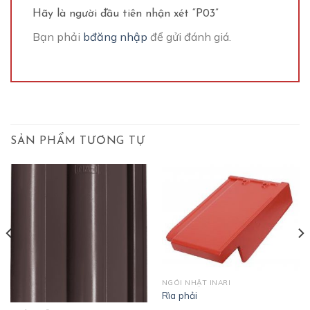
Hãy là người đầu tiên nhận xét “P03”
Bạn phải
bđăng nhập
để gửi đánh giá.
SẢN PHẨM TƯƠNG TỰ
NGÓI NHẬT INARI
Rìa phải