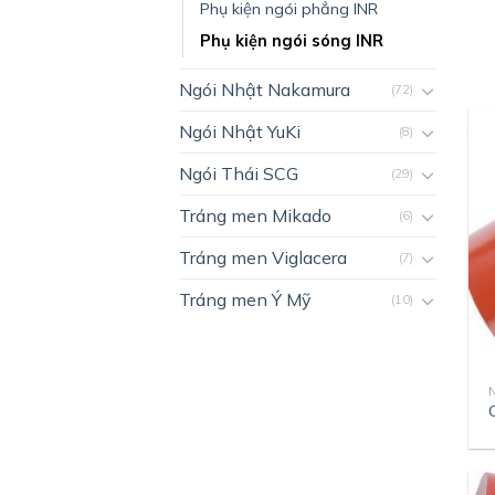
Phụ kiện ngói phẳng INR
Phụ kiện ngói sóng INR
Ngói Nhật Nakamura
(72)
Ngói Nhật YuKi
(8)
Ngói Thái SCG
(29)
Tráng men Mikado
(6)
Tráng men Viglacera
(7)
Tráng men Ý Mỹ
(10)