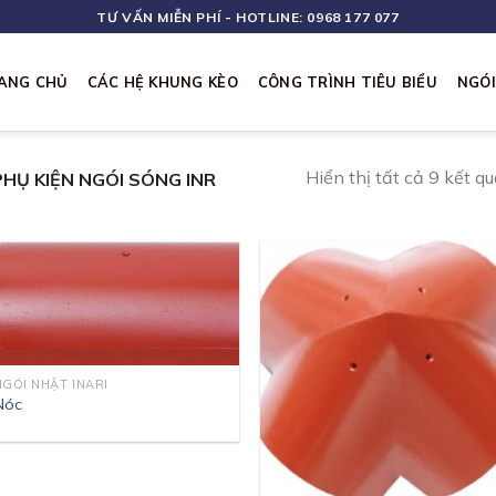
TƯ VẤN MIỄN PHÍ - HOTLINE: 0968 177 077
ANG CHỦ
CÁC HỆ KHUNG KÈO
CÔNG TRÌNH TIÊU BIỂU
NGÓ
Hiển thị tất cả 9 kết q
HỤ KIỆN NGÓI SÓNG INR
NGÓI NHẬT INARI
Nóc