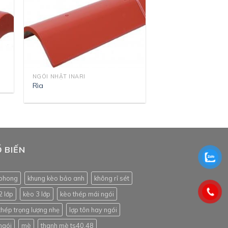
NGÓI NHẬT INARI
Rìa
 BIẾN
phong
khung kèo bảo anh
không rỉ sét
2 lớp
kèo 3 lớp
kèo thép mái ngói
thép trọng lượng nhẹ
lợp tôn hay ngói
ngói
mè
thanh mè ts40.48