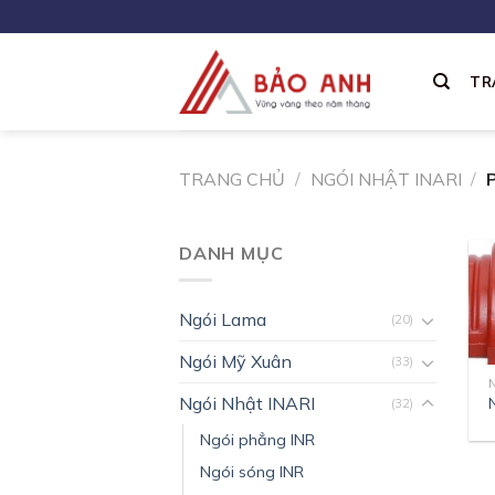
Skip
to
content
TR
TRANG CHỦ
/
NGÓI NHẬT INARI
/
P
DANH MỤC
Ngói Lama
(20)
Ngói Mỹ Xuân
(33)
Ngói Nhật INARI
(32)
Ngói phẳng INR
Ngói sóng INR