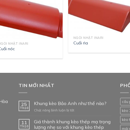
NGÓI NHẬT INARI
Cuối rìa
NGÓI NHẬT INARI
Cuối nóc
TIN MỚI NHẤT
PHỔ
 Hòa
cầu 
Khung kèo Bảo Anh như thế nào?
25
Th10
ở
Chức năng bình luận bị tắt
kèo 
Khung
kèo 
kèo
Giá thành khung kèo thép mạ trọng
11
Bảo
Th10
lượng nhẹ so với khung kèo thép
mái 
Anh