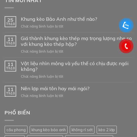
TIN MỚI NHẤT
Khung kèo Bảo Anh như thế nào?
25
Th10
ở
Chức năng bình luận bị tắt
Khung
kèo
Giá thành khung kèo thép mạ trọng lượng nhẹ so
11
Bảo
Th10
với khung kèo thép hộp?
Anh
ở
Chức năng bình luận bị tắt
như
Giá
thế
thành
Vật liệu nhìn mỏng và yếu thế có chịu được ngói
nào?
11
khung
Th10
không?
kèo
ở
Chức năng bình luận bị tắt
thép
Vật
mạ
liệu
Nên lợp mái tôn hay mái ngói?
trọng
11
nhìn
lượng
Th10
ở
Chức năng bình luận bị tắt
mỏng
nhẹ
Nên
và
so
lợp
yếu
với
mái
PHỔ BIẾN
thế
khung
tôn
có
kèo
hay
chịu
thép
mái
được
hộp?
cầu phong
khung kèo bảo anh
không rỉ sét
kèo 2 lớp
ngói?
ngói