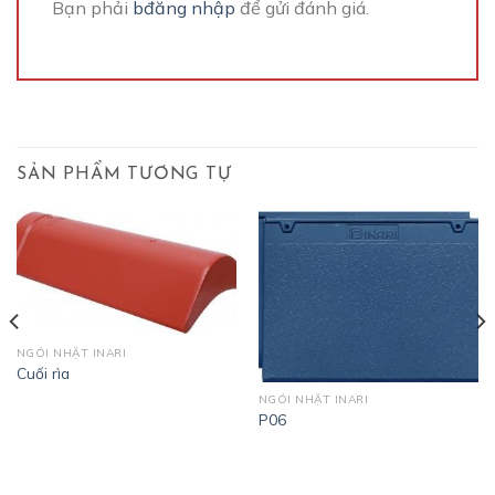
Bạn phải
bđăng nhập
để gửi đánh giá.
SẢN PHẨM TƯƠNG TỰ
NGÓI NHẬT INARI
Cuối rìa
NGÓI NHẬT INARI
P06