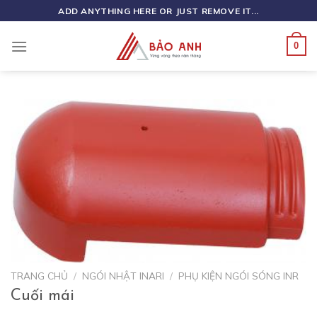
Skip
ADD ANYTHING HERE OR JUST REMOVE IT...
to
content
0
TRANG CHỦ
/
NGÓI NHẬT INARI
/
PHỤ KIỆN NGÓI SÓNG INR
Cuối mái