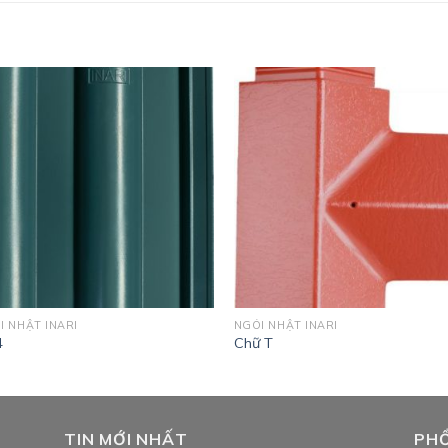
I NHẬT INARI
NGÓI NHẬT INARI
4
Chữ T
TIN MỚI NHẤT
PHỔ