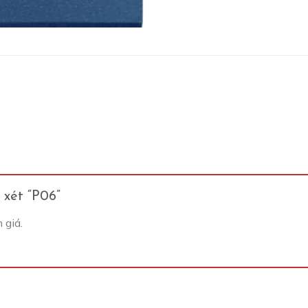
 xét “P06”
 giá.