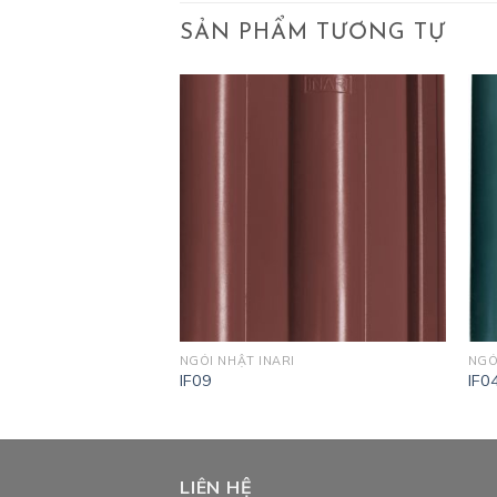
SẢN PHẨM TƯƠNG TỰ
I
NGÓI NHẬT INARI
NGÓ
IF09
IF0
LIÊN HỆ