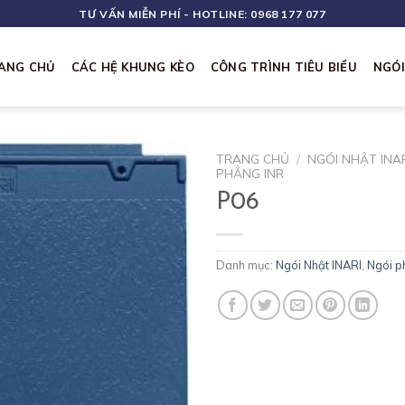
TƯ VẤN MIỄN PHÍ - HOTLINE: 0968 177 077
ANG CHỦ
CÁC HỆ KHUNG KÈO
CÔNG TRÌNH TIÊU BIỂU
NGÓ
TRANG CHỦ
/
NGÓI NHẬT INA
PHẲNG INR
P06
Danh mục:
Ngói Nhật INARI
,
Ngói p