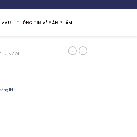
I MÀU
THÔNG TIN VỀ SẢN PHẨM
RI
/
NGÓI
hẳng INR