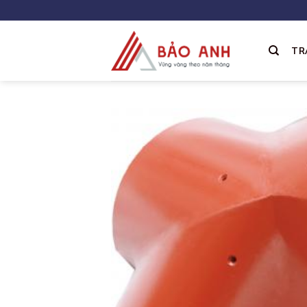
Skip
to
content
TR