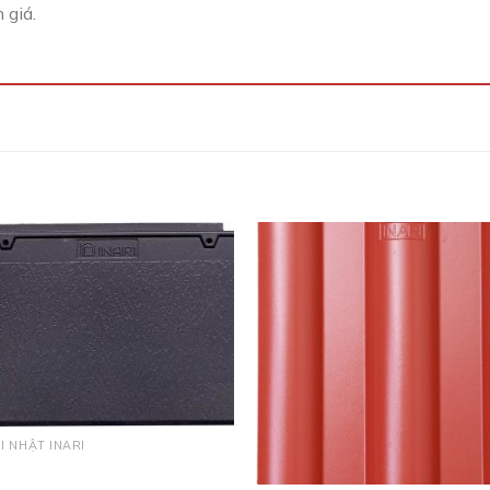
 giá.
I NHẬT INARI
0