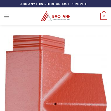
Skip
ADD ANYTHING HERE OR JUST REMOVE IT...
to
content
0