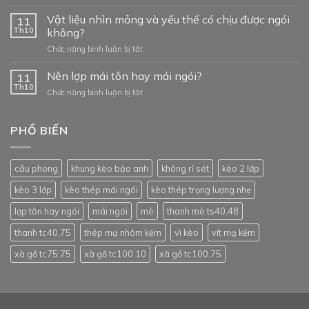
Giá
thế
thành
Vật liệu nhìn mỏng và yếu thế có chịu được ngói
nào?
11
khung
Th10
không?
kèo
ở
Chức năng bình luận bị tắt
thép
Vật
mạ
liệu
Nên lợp mái tôn hay mái ngói?
trọng
11
nhìn
lượng
Th10
ở
Chức năng bình luận bị tắt
mỏng
nhẹ
Nên
và
so
lợp
yếu
với
mái
PHỔ BIẾN
thế
khung
tôn
có
kèo
hay
chịu
thép
mái
được
hộp?
cầu phong
khung kèo bảo anh
không rỉ sét
kèo 2 lớp
ngói?
ngói
không?
kèo 3 lớp
kèo thép mái ngói
kèo thép trọng lượng nhẹ
lợp tôn hay ngói
mái ngói
mè
thanh mè ts40.48
thanh tc40.75
thép mạ nhôm kẽm
vì kèo
vít mạ kẽm
xà gồ tc75.75
xà gồ tc100.10
xà gồ tc100.75