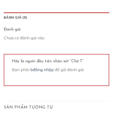
ĐÁNH GIÁ (0)
Đánh giá
Chưa có đánh giá nào.
Hãy là người đầu tiên nhận xét “Chữ T”
Bạn phải
bđăng nhập
để gửi đánh giá.
SẢN PHẨM TƯƠNG TỰ