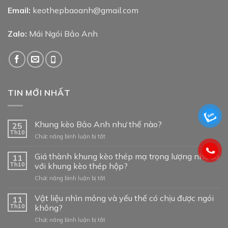
Email:
keothepbaoanh@gmail.com
Zalo:
Mái Ngói Bảo Anh
TIN MỚI NHẤT
Khung kèo Bảo Anh như thế nào?
25
Th10
ở
Chức năng bình luận bị tắt
Khung
kèo
Giá thành khung kèo thép mạ trọng lượng nhẹ so
11
Bảo
Th10
với khung kèo thép hộp?
Anh
ở
Chức năng bình luận bị tắt
như
Giá
thế
thành
Vật liệu nhìn mỏng và yếu thế có chịu được ngói
nào?
11
khung
Th10
không?
kèo
ở
Chức năng bình luận bị tắt
thép
Vật