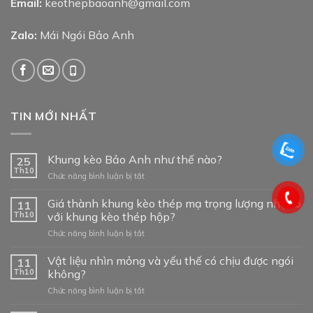
Email:
keothepbaoanh@gmail.com
Zalo:
Mái Ngói Bảo Anh
TIN MỚI NHẤT
Khung kèo Bảo Anh như thế nào?
25
Th10
ở
Chức năng bình luận bị tắt
Khung
kèo
Giá thành khung kèo thép mạ trọng lượng nhẹ so
11
Bảo
Th10
với khung kèo thép hộp?
Anh
ở
Chức năng bình luận bị tắt
như
Giá
thế
thành
Vật liệu nhìn mỏng và yếu thế có chịu được ngói
nào?
11
khung
Th10
không?
kèo
ở
Chức năng bình luận bị tắt
thép
Vật
mạ