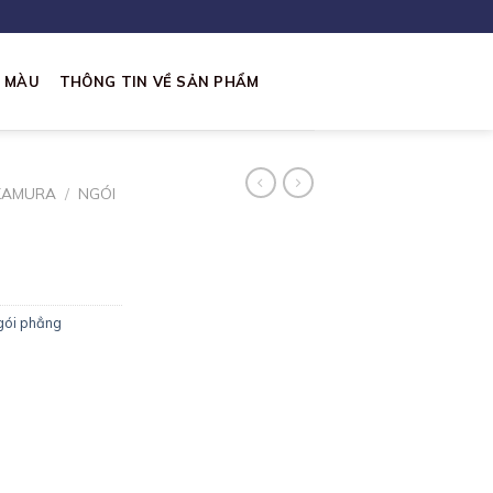
I MÀU
THÔNG TIN VỀ SẢN PHẨM
KAMURA
/
NGÓI
gói phẳng