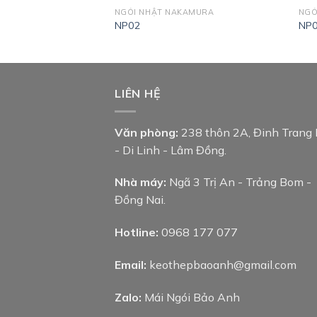
KAMURA
NGÓI NHẬT NAKAMURA
NGÓ
NP02
NP
LIÊN HỆ
Văn phòng:
238 thôn 2A, Đinh Trang
- Di Linh - Lâm Đồng.
Nhà máy:
Ngã 3 Trị An - Trảng Bom -
Đồng Nai.
Hotline:
0968 177 077
Email:
keothepbaoanh@gmail.com
Zalo:
Mái Ngói Bảo Anh