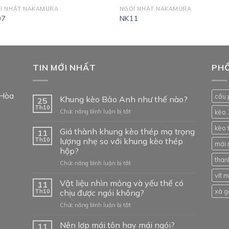
I NHẬT NAKAMURA
NGÓI NHẬT NAKAMURA
07
NK11
TIN MỚI NHẤT
PHỔ
 Hòa
cầu 
Khung kèo Bảo Anh như thế nào?
25
Th10
ở
Chức năng bình luận bị tắt
kèo 
Khung
kèo 
kèo
Giá thành khung kèo thép mạ trọng
11
Bảo
Th10
lượng nhẹ so với khung kèo thép
mái 
Anh
hộp?
như
than
ở
Chức năng bình luận bị tắt
thế
Giá
nào?
vít 
thành
Vật liệu nhìn mỏng và yếu thế có
11
khung
xà g
Th10
chịu được ngói không?
kèo
ở
Chức năng bình luận bị tắt
thép
Vật
mạ
liệu
Nên lợp mái tôn hay mái ngói?
trọng
11