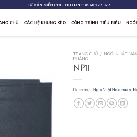
TƯ VẤN MIỄN PHÍ - HOTLINE: 0968 177 077
ANG CHỦ
CÁC HỆ KHUNG KÈO
CÔNG TRÌNH TIÊU BIỂU
NGÓ
TRANG CHỦ
/
NGÓI NHẬT NA
PHẲNG
NP11
Danh mục:
Ngói Nhật Nakamura
,
N