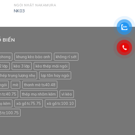
NGÓI NHẬT NAKAMURA
NK03
 BIẾN
phong
khung kèo bảo anh
không rỉ sét
2 lớp
kèo 3 lớp
kèo thép mái ngói
thép trọng lượng nhẹ
lợp tôn hay ngói
ngói
mè
thanh mè ts40.48
h tc40.75
thép mạ nhôm kẽm
vì kèo
mạ kẽm
xà gồ tc75.75
xà gồ tc100.10
ồ tc100.75