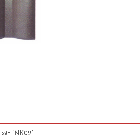
n xét “NK09”