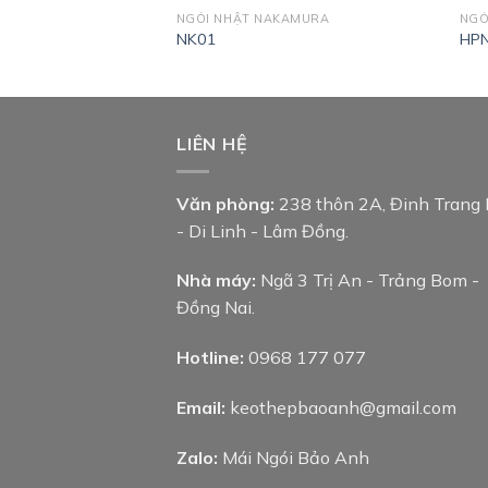
KAMURA
NGÓI NHẬT NAKAMURA
NGÓ
NK01
HP
LIÊN HỆ
Văn phòng:
238 thôn 2A, Đinh Trang
- Di Linh - Lâm Đồng.
Nhà máy:
Ngã 3 Trị An - Trảng Bom -
Đồng Nai.
Hotline:
0968 177 077
Email:
keothepbaoanh@gmail.com
Zalo:
Mái Ngói Bảo Anh