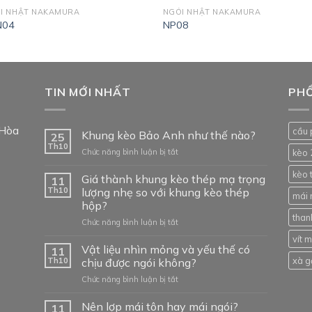
I NHẬT NAKAMURA
NGÓI NHẬT NAKAMURA
N04
NP08
TIN MỚI NHẤT
PHỔ
 Hòa
cầu 
Khung kèo Bảo Anh như thế nào?
25
Th10
ở
Chức năng bình luận bị tắt
kèo 
Khung
kèo 
kèo
Giá thành khung kèo thép mạ trọng
11
Bảo
Th10
lượng nhẹ so với khung kèo thép
mái 
Anh
hộp?
như
than
ở
Chức năng bình luận bị tắt
thế
Giá
nào?
vít 
thành
Vật liệu nhìn mỏng và yếu thế có
11
khung
xà g
Th10
chịu được ngói không?
kèo
ở
Chức năng bình luận bị tắt
thép
Vật
mạ
liệu
Nên lợp mái tôn hay mái ngói?
trọng
11