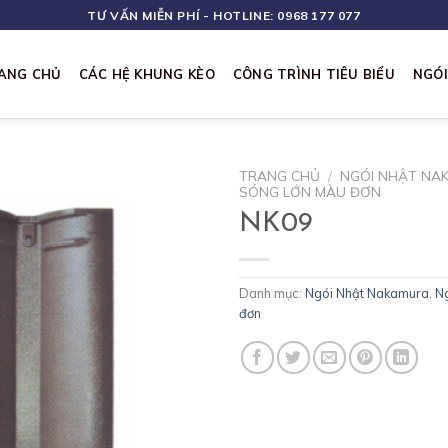
TƯ VẤN MIỄN PHÍ - HOTLINE: 0968 177 077
ANG CHỦ
CÁC HỆ KHUNG KÈO
CÔNG TRÌNH TIÊU BIỂU
NGÓ
TRANG CHỦ
/
NGÓI NHẬT NA
SÓNG LỚN MÀU ĐƠN
NK09
Danh mục:
Ngói Nhật Nakamura
,
Ng
đơn