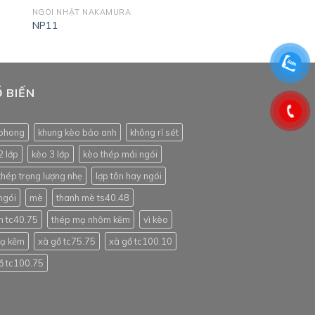
NGÓI NHẬT NAKAMURA
NP11
 BIẾN
phong
khung kèo bảo anh
không rỉ sét
2 lớp
kèo 3 lớp
kèo thép mái ngói
thép trọng lượng nhẹ
lợp tôn hay ngói
ngói
mè
thanh mè ts40.48
h tc40.75
thép mạ nhôm kẽm
vì kèo
mạ kẽm
xà gồ tc75.75
xà gồ tc100.10
ồ tc100.75