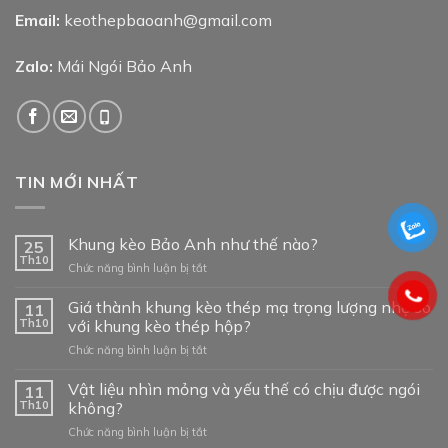
Email:
keothepbaoanh@gmail.com
Zalo:
Mái Ngói Bảo Anh
TIN MỚI NHẤT
Khung kèo Bảo Anh như thế nào?
25
Th10
ở
Chức năng bình luận bị tắt
Khung
kèo
Giá thành khung kèo thép mạ trọng lượng nhẹ so
11
Bảo
Th10
với khung kèo thép hộp?
Anh
ở
Chức năng bình luận bị tắt
như
Giá
thế
thành
Vật liệu nhìn mỏng và yếu thế có chịu được ngói
nào?
11
khung
Th10
không?
kèo
ở
Chức năng bình luận bị tắt
thép
Vật