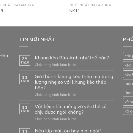
I NHẬT NAKAMURA
NGÓI NHẬT NAKAMURA
09
NK11
TIN MỚI NHẤT
PHỔ
 Hòa
cầu 
Khung kèo Bảo Anh như thế nào?
25
Th10
ở
Chức năng bình luận bị tắt
kèo 
Khung
kèo 
kèo
Giá thành khung kèo thép mạ trọng
11
Bảo
Th10
lượng nhẹ so với khung kèo thép
mái 
Anh
hộp?
như
than
ở
Chức năng bình luận bị tắt
thế
Giá
nào?
vít 
thành
Vật liệu nhìn mỏng và yếu thế có
11
khung
xà g
Th10
chịu được ngói không?
kèo
ở
Chức năng bình luận bị tắt
thép
Vật
mạ
liệu
Nên lợp mái tôn hay mái ngói?
trọng
11