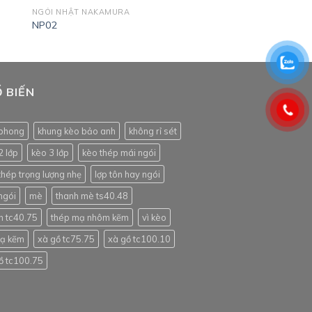
NGÓI NHẬT NAKAMURA
NP02
 BIẾN
phong
khung kèo bảo anh
không rỉ sét
2 lớp
kèo 3 lớp
kèo thép mái ngói
thép trọng lượng nhẹ
lợp tôn hay ngói
ngói
mè
thanh mè ts40.48
h tc40.75
thép mạ nhôm kẽm
vì kèo
mạ kẽm
xà gồ tc75.75
xà gồ tc100.10
ồ tc100.75