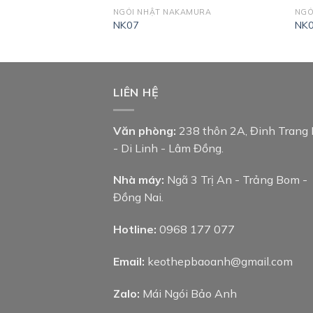
KAMURA
NGÓI NHẬT NAKAMURA
NGÓ
NK07
NK
LIÊN HỆ
Văn phòng:
238 thôn 2A, Đinh Trang
- Di Linh - Lâm Đồng.
Nhà máy:
Ngã 3 Trị An - Trảng Bom -
Đồng Nai.
Hotline:
0968 177 077
Email:
keothepbaoanh@gmail.com
Zalo:
Mái Ngói Bảo Anh