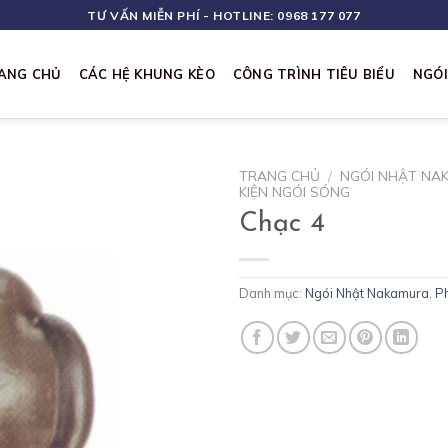
TƯ VẤN MIỄN PHÍ - HOTLINE: 0968 177 077
ANG CHỦ
CÁC HỆ KHUNG KÈO
CÔNG TRÌNH TIÊU BIỂU
NGÓ
TRANG CHỦ
/
NGÓI NHẬT NA
KIỆN NGÓI SÓNG
Chạc 4
Danh mục:
Ngói Nhật Nakamura
,
Ph