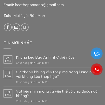
Email:
keothepbaoanh@gmail.com
Zalo:
Mái Ngói Bảo Anh
TIN MỚI NHẤT
Khung kèo Bảo Anh như thế nào?
25
Th10
ở
Chức năng bình luận bị tắt
Khung
kèo
Giá thành khung kèo thép mạ trọng lượng nhẹ so
11
Bảo
Th10
với khung kèo thép hộp?
Anh
ở
Chức năng bình luận bị tắt
như
Giá
thế
thành
Vật liệu nhìn mỏng và yếu thế có chịu được ngói
nào?
11
khung
Th10
không?
kèo
ở
Chức năng bình luận bị tắt
thép
Vật