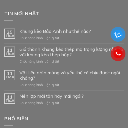
TIN MỚI NHẤT
Khung kèo Bảo Anh như thế nào?
25
Th10
ở
Chức năng bình luận bị tắt
Khung
kèo
Giá thành khung kèo thép mạ trọng lượng nhẹ so
11
Bảo
Th10
với khung kèo thép hộp?
Anh
ở
Chức năng bình luận bị tắt
như
Giá
thế
thành
Vật liệu nhìn mỏng và yếu thế có chịu được ngói
nào?
11
khung
Th10
không?
kèo
ở
Chức năng bình luận bị tắt
thép
Vật
mạ
liệu
Nên lợp mái tôn hay mái ngói?
trọng
11
nhìn
lượng
Th10
ở
Chức năng bình luận bị tắt
mỏng
nhẹ
Nên
và
so
lợp
yếu
với
mái
PHỔ BIẾN
thế
khung
tôn
có
kèo
hay