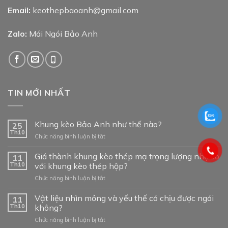
Email:
keothepbaoanh@gmail.com
Zalo:
Mái Ngói Bảo Anh
TIN MỚI NHẤT
Khung kèo Bảo Anh như thế nào?
25
Th10
ở
Chức năng bình luận bị tắt
Khung
kèo
Giá thành khung kèo thép mạ trọng lượng nhẹ so
11
Bảo
Th10
với khung kèo thép hộp?
Anh
ở
Chức năng bình luận bị tắt
như
Giá
thế
thành
Vật liệu nhìn mỏng và yếu thế có chịu được ngói
nào?
11
khung
Th10
không?
kèo
ở
Chức năng bình luận bị tắt
thép
Vật