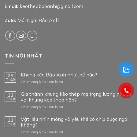
Email:
keothepbaoanh@gmail.com
Zalo:
Mái Ngói Bảo Anh
TIN MỚI NHẤT
Khung kèo Bảo Anh như thế nào?
25
Th10
ở
Chức năng bình luận bị tắt
Khung
kèo
Giá thành khung kèo thép mạ trọng lượng nhẹ so
11
Bảo
Th10
với khung kèo thép hộp?
Anh
ở
Chức năng bình luận bị tắt
như
Giá
thế
thành
Vật liệu nhìn mỏng và yếu thế có chịu được ngói
nào?
11
khung
Th10
không?
kèo
ở
Chức năng bình luận bị tắt
thép
Vật