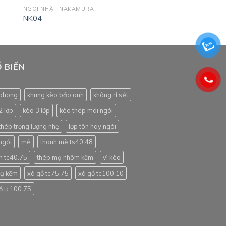
NGÓI NHẬT NAKAMURA
NK04
 BIẾN
phong
khung kèo bảo anh
không rỉ sét
2 lớp
kèo 3 lớp
kèo thép mái ngói
thép trọng lượng nhẹ
lợp tôn hay ngói
ngói
mè
thanh mè ts40.48
h tc40.75
thép mạ nhôm kẽm
vì kèo
mạ kẽm
xà gồ tc75.75
xà gồ tc100.10
ồ tc100.75