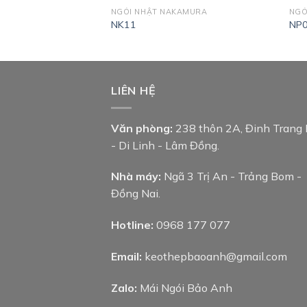
KAMURA
NGÓI NHẬT NAKAMURA
NGÓ
NK11
NP
LIÊN HỆ
Văn phòng:
238 thôn 2A, Đinh Trang
- Di Linh - Lâm Đồng.
Nhà máy:
Ngã 3 Trị An - Trảng Bom -
Đồng Nai.
Hotline:
0968 177 077
Email:
keothepbaoanh@gmail.com
Zalo:
Mái Ngói Bảo Anh