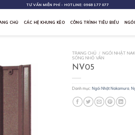
TƯ VẤN MIỄN PHÍ - HOTLINE: 0968 177 077
ANG CHỦ
CÁC HỆ KHUNG KÈO
CÔNG TRÌNH TIÊU BIỂU
NGÓ
TRANG CHỦ
/
NGÓI NHẬT NA
SÓNG NHỎ VÂN
NV05
Danh mục:
Ngói Nhật Nakamura
,
Ng