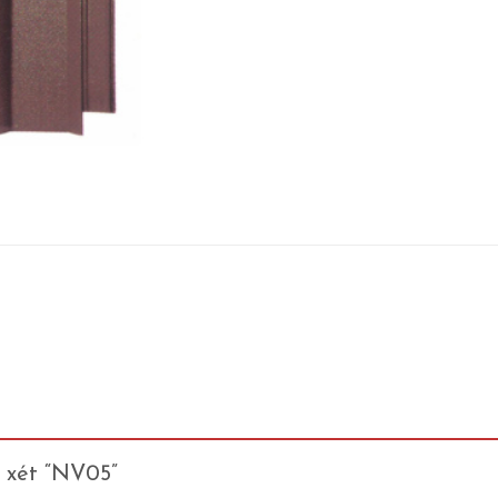
n xét “NV05”