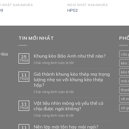
I NHẬT NAKAMURA
NGÓI NHẬT NAKAMURA
09
HP02
TIN MỚI NHẤT
PHỔ
 Hòa
cầu 
Khung kèo Bảo Anh như thế nào?
25
Th10
ở
Chức năng bình luận bị tắt
kèo 
Khung
kèo 
kèo
Giá thành khung kèo thép mạ trọng
11
Bảo
Th10
lượng nhẹ so với khung kèo thép
mái 
Anh
hộp?
như
than
ở
Chức năng bình luận bị tắt
thế
Giá
nào?
vít 
thành
Vật liệu nhìn mỏng và yếu thế có
11
khung
xà g
Th10
chịu được ngói không?
kèo
ở
Chức năng bình luận bị tắt
thép
Vật
mạ
liệu
Nên lợp mái tôn hay mái ngói?
trọng
11