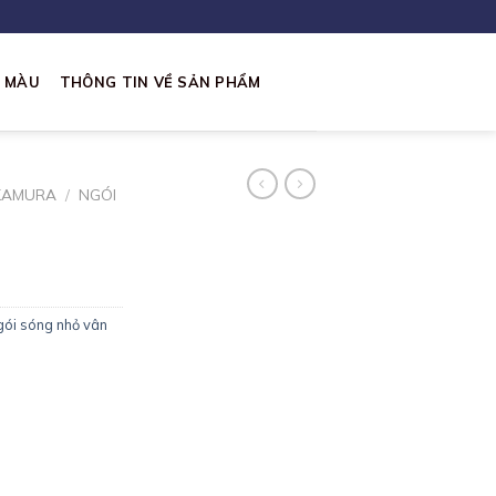
I MÀU
THÔNG TIN VỀ SẢN PHẨM
KAMURA
/
NGÓI
ói sóng nhỏ vân