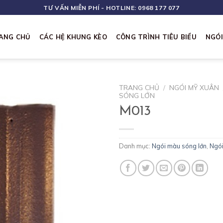
TƯ VẤN MIỄN PHÍ - HOTLINE: 0968 177 077
ANG CHỦ
CÁC HỆ KHUNG KÈO
CÔNG TRÌNH TIÊU BIỂU
NGÓ
TRANG CHỦ
/
NGÓI MỸ XUÂN
SÓNG LỚN
M013
Danh mục:
Ngói màu sóng lớn
,
Ngó