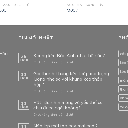
I MÀU SÓNG NHỎ
NGÓI MÀU SÓNG LỚN
001
M007
TIN MỚI NHẤT
PHỔ
 Hòa
cầu 
Khung kèo Bảo Anh như thế nào?
25
Th10
ở
Chức năng bình luận bị tắt
kèo 
Khung
kèo 
kèo
Giá thành khung kèo thép mạ trọng
11
Bảo
Th10
lượng nhẹ so với khung kèo thép
mái 
Anh
hộp?
như
than
ở
Chức năng bình luận bị tắt
thế
Giá
nào?
vít 
thành
Vật liệu nhìn mỏng và yếu thế có
11
khung
xà g
Th10
chịu được ngói không?
kèo
ở
Chức năng bình luận bị tắt
thép
Vật
mạ
liệu
Nên lợp mái tôn hay mái ngói?
trọng
11