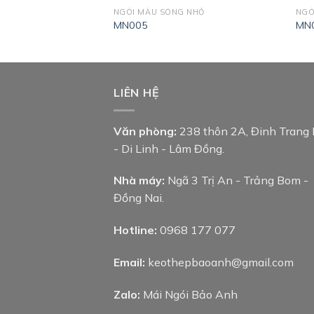
G NHỎ
NGÓI MÀU SÓNG NHỎ
NGÓ
MN005
MN
LIÊN HỆ
Văn phòng:
238 thôn 2A, Đinh Trang
- Di Linh - Lâm Đồng.
Nhà máy:
Ngã 3 Trị An - Trảng Bom -
Đồng Nai.
Hotline:
0968 177 077
Email:
keothepbaoanh@gmail.com
Zalo:
Mái Ngói Bảo Anh