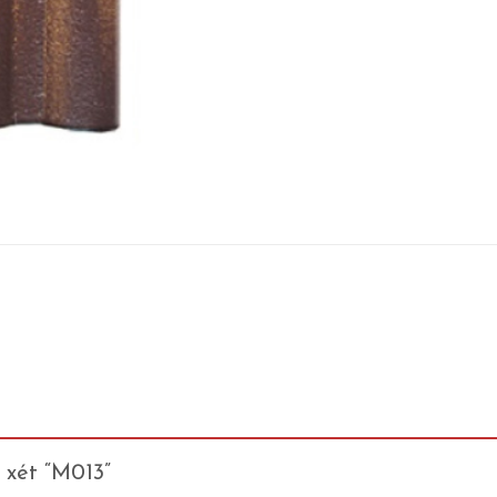
 xét “M013”