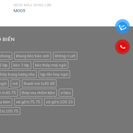
NGÓI MÀU SÓNG LỚN
M009
 BIẾN
phong
khung kèo bảo anh
không rỉ sét
2 lớp
kèo 3 lớp
kèo thép mái ngói
thép trọng lượng nhẹ
lợp tôn hay ngói
ngói
mè
thanh mè ts40.48
h tc40.75
thép mạ nhôm kẽm
vì kèo
mạ kẽm
xà gồ tc75.75
xà gồ tc100.10
ồ tc100.75