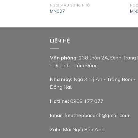
NGÓI MÀU SÓNG NHỎ
NGÓ
MN007
MN
LIÊN HỆ
Văn phòng:
238 thôn 2A, Đinh Trang
- Di Linh - Lâm Đồng.
Nhà máy:
Ngã 3 Trị An - Trảng Bom -
Đồng Nai.
Hotline:
0968 177 077
Email:
keothepbaoanh@gmail.com
Zalo:
Mái Ngói Bảo Anh