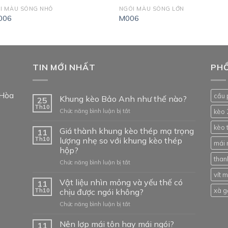
I MÀU SÓNG NHỎ
NGÓI MÀU SÓNG LỚN
006
M006
TIN MỚI NHẤT
PHỔ
 Hòa
cầu 
Khung kèo Bảo Anh như thế nào?
25
Th10
ở
Chức năng bình luận bị tắt
kèo 
Khung
kèo 
kèo
Giá thành khung kèo thép mạ trọng
11
Bảo
Th10
lượng nhẹ so với khung kèo thép
mái 
Anh
hộp?
như
than
ở
Chức năng bình luận bị tắt
thế
Giá
nào?
vít 
thành
Vật liệu nhìn mỏng và yếu thế có
11
khung
xà g
Th10
chịu được ngói không?
kèo
ở
Chức năng bình luận bị tắt
thép
Vật
mạ
liệu
Nên lợp mái tôn hay mái ngói?
trọng
11