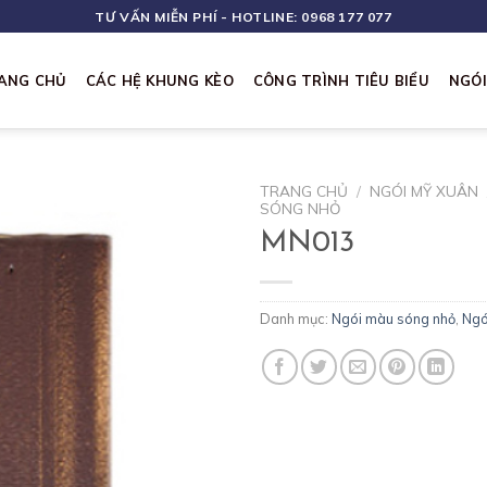
TƯ VẤN MIỄN PHÍ - HOTLINE: 0968 177 077
ANG CHỦ
CÁC HỆ KHUNG KÈO
CÔNG TRÌNH TIÊU BIỂU
NGÓ
TRANG CHỦ
/
NGÓI MỸ XUÂN
SÓNG NHỎ
MN013
Danh mục:
Ngói màu sóng nhỏ
,
Ngó