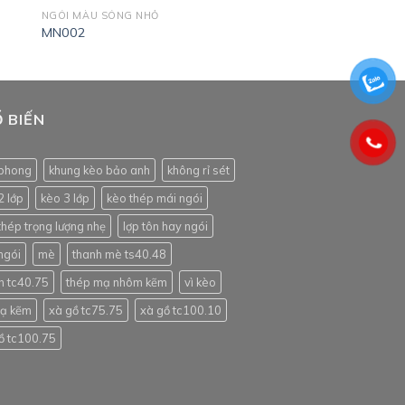
NGÓI MÀU SÓNG NHỎ
MN002
 BIẾN
phong
khung kèo bảo anh
không rỉ sét
2 lớp
kèo 3 lớp
kèo thép mái ngói
thép trọng lượng nhẹ
lợp tôn hay ngói
ngói
mè
thanh mè ts40.48
h tc40.75
thép mạ nhôm kẽm
vì kèo
mạ kẽm
xà gồ tc75.75
xà gồ tc100.10
ồ tc100.75