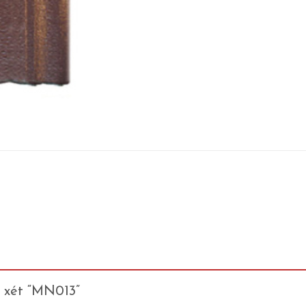
n xét “MN013”