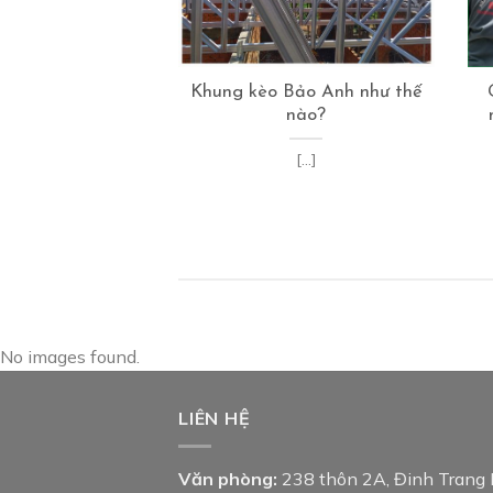
ượt nhịp của hệ
Khung kèo Bảo Anh như thế
 thép mạ trọng
nào?
ng nhẹ?
[...]
[...]
No images found.
LIÊN HỆ
Văn phòng:
238 thôn 2A, Đinh Trang