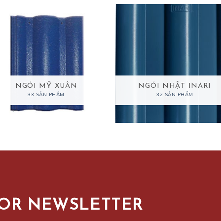
NGÓI MỸ XUÂN
NGÓI NHẬT INARI
33 SẢN PHẨM
32 SẢN PHẨM
FOR NEWSLETTER