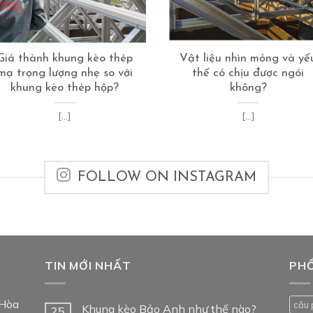
Giá thành khung kèo thép
Vật liệu nhìn mỏng và yế
mạ trọng lượng nhẹ so với
thế có chịu được ngói
khung kèo thép hộp?
không?
[...]
[...]
FOLLOW ON INSTAGRAM
TIN MỚI NHẤT
PHỔ
 Hòa
cầu 
Khung kèo Bảo Anh như thế nào?
25