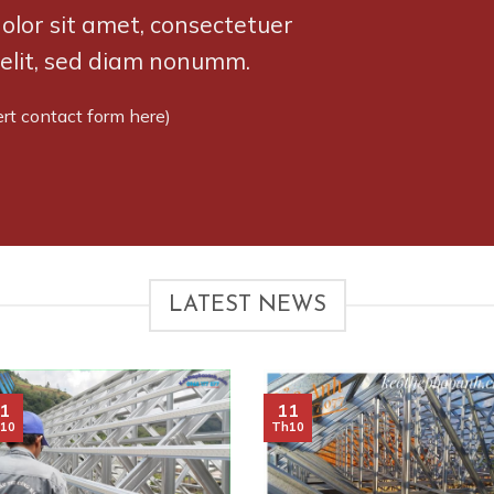
lor sit amet, consectetuer
 elit, sed diam nonumm.
ert contact form here)
LATEST NEWS
1
11
10
Th10