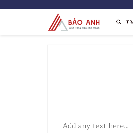
Skip
to
content
TR
Add any text here…