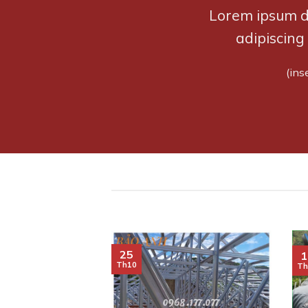
Lorem ipsum do
adipiscing
(ins
25
1
Th10
Th