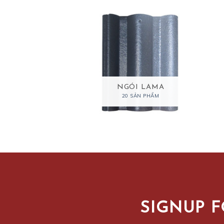
 MEN Ý MỸ
NGÓI LAMA
 SẢN PHẨM
20 SẢN PHẨM
SIGNUP 