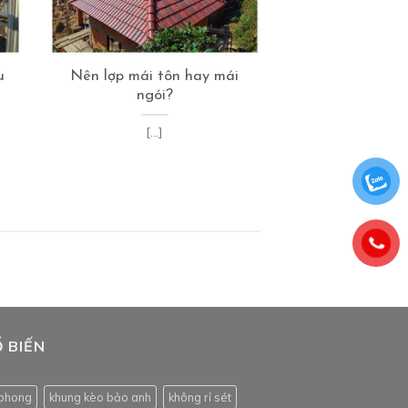
u
Nên lợp mái tôn hay mái
ngói?
[...]
 BIẾN
phong
khung kèo bảo anh
không rỉ sét