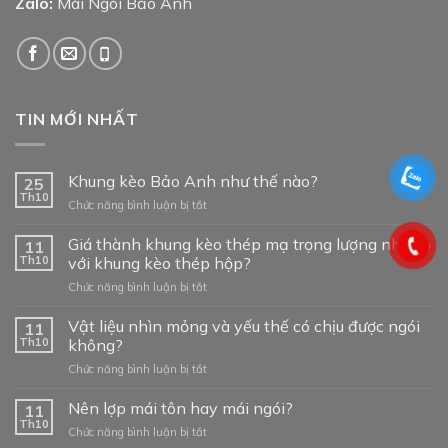
Zalo:
Mái Ngói Bảo Anh
TIN MỚI NHẤT
Khung kèo Bảo Anh như thế nào?
25
Th10
ở
Chức năng bình luận bị tắt
Khung
kèo
Giá thành khung kèo thép mạ trọng lượng nhẹ so
11
Bảo
Th10
với khung kèo thép hộp?
Anh
ở
Chức năng bình luận bị tắt
như
Giá
thế
thành
Vật liệu nhìn mỏng và yếu thế có chịu được ngói
nào?
11
khung
Th10
không?
kèo
ở
Chức năng bình luận bị tắt
thép
Vật
mạ
liệu
Nên lợp mái tôn hay mái ngói?
trọng
11
nhìn
lượng
Th10
ở
Chức năng bình luận bị tắt
mỏng
nhẹ
Nên