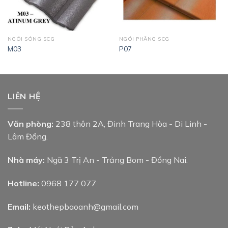
NGÓI SÓNG SCG
NGÓI PHẲNG SCG
M03
P07
LIÊN HỆ
Văn phòng:
238 thôn 2A, Đinh Trang Hòa - Di Linh -
Lâm Đồng.
Nhà máy:
Ngã 3 Trị An - Trảng Bom - Đồng Nai.
Hotline:
0968 177 077
Email:
keothepbaoanh@gmail.com