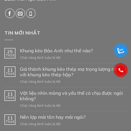
TIN MỚI NHẤT
Khung kèo Bảo Anh như thế nào?
25
Th10
ở
Chức năng bình luận bị tắt
Khung
kèo
Giá thành khung kèo thép mạ trọng lượng nhẹ so
11
Bảo
Th10
với khung kèo thép hộp?
Anh
ở
Chức năng bình luận bị tắt
như
Giá
thế
thành
Vật liệu nhìn mỏng và yếu thế có chịu được ngói
nào?
11
khung
Th10
không?
kèo
ở
Chức năng bình luận bị tắt
thép
Vật
mạ
liệu
Nên lợp mái tôn hay mái ngói?
trọng
11
nhìn
lượng
Th10
ở
Chức năng bình luận bị tắt
mỏng
nhẹ
Nên
và