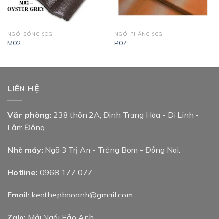
NGÓI SÓNG SCG
NGÓI PHẲNG SCG
M02
P07
LIÊN HỆ
Văn phòng:
238 thôn 2A, Đinh Trang Hòa - Di Linh -
Lâm Đồng.
Nhà máy:
Ngã 3 Trị An - Trảng Bom - Đồng Nai.
Hotline:
0968 177 077
Email:
keothepbaoanh@gmail.com
Zalo:
Mái Ngói Bảo Anh