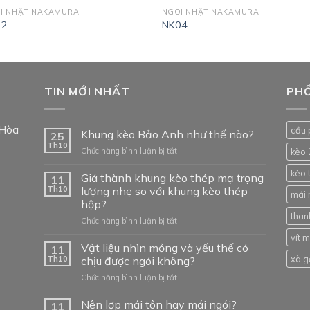
I NHẬT NAKAMURA
NGÓI NHẬT NAKAMURA
12
NK04
TIN MỚI NHẤT
PHỔ
 Hòa
cầu 
Khung kèo Bảo Anh như thế nào?
25
Th10
ở
Chức năng bình luận bị tắt
kèo 
Khung
kèo 
kèo
Giá thành khung kèo thép mạ trọng
11
Bảo
Th10
lượng nhẹ so với khung kèo thép
mái 
Anh
hộp?
như
than
ở
Chức năng bình luận bị tắt
thế
Giá
nào?
vít 
thành
Vật liệu nhìn mỏng và yếu thế có
11
khung
xà g
Th10
chịu được ngói không?
kèo
ở
Chức năng bình luận bị tắt
thép
Vật
mạ
liệu
Nên lợp mái tôn hay mái ngói?
trọng
11