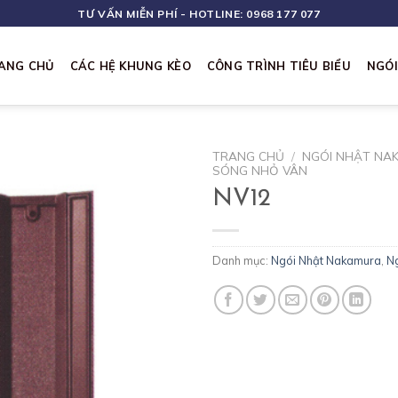
TƯ VẤN MIỄN PHÍ - HOTLINE: 0968 177 077
ANG CHỦ
CÁC HỆ KHUNG KÈO
CÔNG TRÌNH TIÊU BIỂU
NGÓ
TRANG CHỦ
/
NGÓI NHẬT NA
SÓNG NHỎ VÂN
NV12
Danh mục:
Ngói Nhật Nakamura
,
Ng