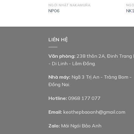
KAMURA
NGÓI NHẬT NAKAMURA
NGÓ
NP06
NK
LIÊN HỆ
Văn phòng:
238 thôn 2A, Đinh Trang
- Di Linh - Lâm Đồng.
Nhà máy:
Ngã 3 Trị An - Trảng Bom -
Đồng Nai.
Hotline:
0968 177 077
Email:
keothepbaoanh@gmail.com
Zalo:
Mái Ngói Bảo Anh