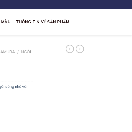
I MÀU
THÔNG TIN VỀ SẢN PHẨM
KAMURA
/
NGÓI
ói sóng nhỏ vân