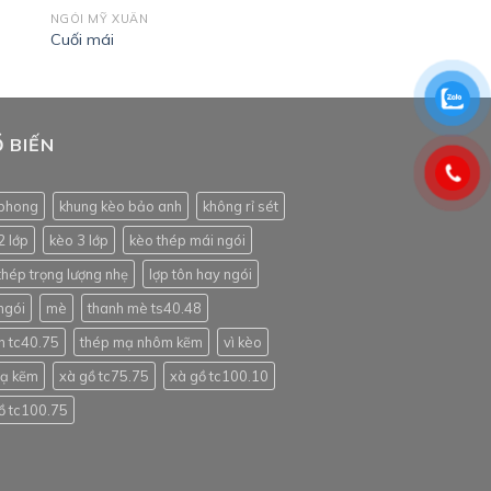
NGÓI MỸ XUÂN
Cuối mái
 BIẾN
phong
khung kèo bảo anh
không rỉ sét
2 lớp
kèo 3 lớp
kèo thép mái ngói
thép trọng lượng nhẹ
lợp tôn hay ngói
ngói
mè
thanh mè ts40.48
h tc40.75
thép mạ nhôm kẽm
vì kèo
mạ kẽm
xà gồ tc75.75
xà gồ tc100.10
ồ tc100.75