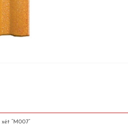
n xét “M007”