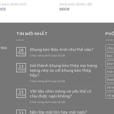
I MÀU SÓNG NHỎ
NGÓI MÀU SÓNG LỚN
005
M008
TIN MỚI NHẤT
PHỔ
 Hòa
cầu 
Khung kèo Bảo Anh như thế nào?
25
Th10
ở
Chức năng bình luận bị tắt
kèo 
Khung
kèo 
kèo
Giá thành khung kèo thép mạ trọng
11
Bảo
Th10
lượng nhẹ so với khung kèo thép
mái 
Anh
hộp?
như
than
ở
Chức năng bình luận bị tắt
thế
Giá
nào?
vít 
thành
Vật liệu nhìn mỏng và yếu thế có
11
khung
xà g
Th10
chịu được ngói không?
kèo
ở
Chức năng bình luận bị tắt
thép
Vật
mạ
liệu
Nên lợp mái tôn hay mái ngói?
trọng
11