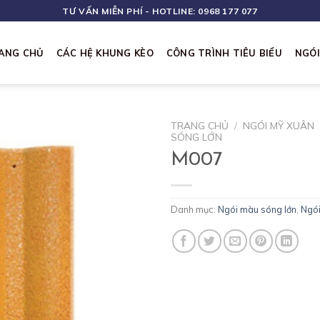
TƯ VẤN MIỄN PHÍ - HOTLINE: 0968 177 077
ANG CHỦ
CÁC HỆ KHUNG KÈO
CÔNG TRÌNH TIÊU BIỂU
NGÓ
TRANG CHỦ
/
NGÓI MỸ XUÂN
SÓNG LỚN
M007
Danh mục:
Ngói màu sóng lớn
,
Ngó