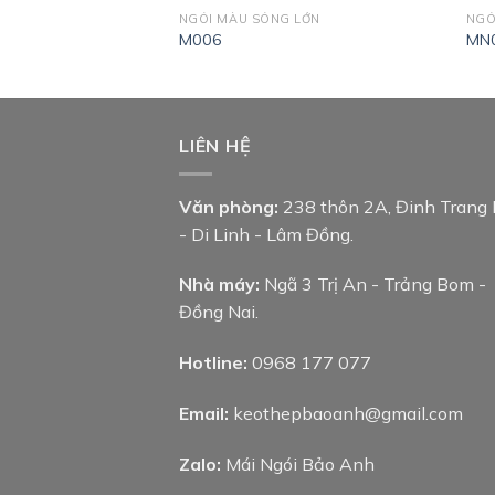
G NHỎ
NGÓI MÀU SÓNG LỚN
NGÓ
M006
MN
LIÊN HỆ
Văn phòng:
238 thôn 2A, Đinh Trang
- Di Linh - Lâm Đồng.
Nhà máy:
Ngã 3 Trị An - Trảng Bom -
Đồng Nai.
Hotline:
0968 177 077
Email:
keothepbaoanh@gmail.com
Zalo:
Mái Ngói Bảo Anh