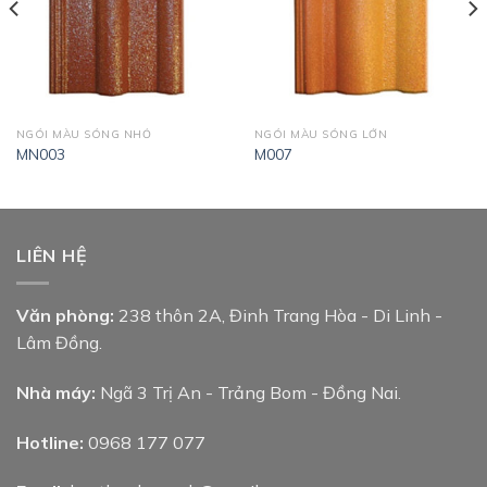
NGÓI MÀU SÓNG NHỎ
NGÓI MÀU SÓNG LỚN
MN003
M007
LIÊN HỆ
Văn phòng:
238 thôn 2A, Đinh Trang Hòa - Di Linh -
Lâm Đồng.
Nhà máy:
Ngã 3 Trị An - Trảng Bom - Đồng Nai.
Hotline:
0968 177 077