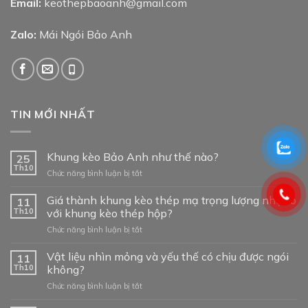
Email:
keothepbaoanh@gmail.com
Zalo:
Mái Ngói Bảo Anh
TIN MỚI NHẤT
Khung kèo Bảo Anh như thế nào?
25
Th10
ở
Chức năng bình luận bị tắt
Khung
kèo
Giá thành khung kèo thép mạ trọng lượng nhẹ so
11
Bảo
Th10
với khung kèo thép hộp?
Anh
ở
Chức năng bình luận bị tắt
như
Giá
thế
thành
Vật liệu nhìn mỏng và yếu thế có chịu được ngói
nào?
11
khung
Th10
không?
kèo
ở
Chức năng bình luận bị tắt
thép
Vật
mạ