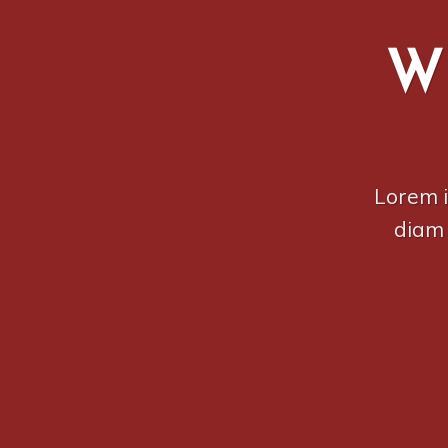
W
Lorem i
diam 