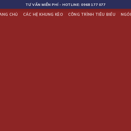
TƯ VẤN MIỄN PHÍ - HOTLINE: 0968 177 077
ANG CHỦ
CÁC HỆ KHUNG KÈO
CÔNG TRÌNH TIÊU BIỂU
NGÓ