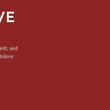
VE
lit, sed
dolore