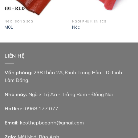
NGÓI SÓNG SCG
NGÓI PHỤ KIỆN SCG
M01
Nóc
LIÊN HỆ
Văn phòng:
238 thôn 2A, Đinh Trang Hòa - Di Linh -
Lâm Đồng.
Nhà máy:
Ngã 3 Trị An - Trảng Bom - Đồng Nai.
Hotline:
0968 177 077
Email:
keothepbaoanh@gmail.com
Zalo:
Mái Ngói Bảo Anh