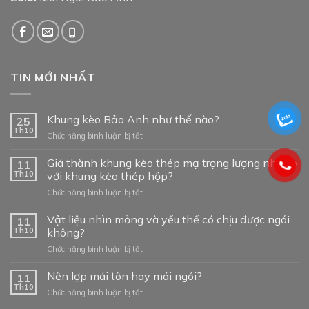
TIN MỚI NHẤT
Khung kèo Bảo Anh như thế nào?
25
Th10
ở
Chức năng bình luận bị tắt
Khung
kèo
Giá thành khung kèo thép mạ trọng lượng nhẹ so
11
Bảo
Th10
với khung kèo thép hộp?
Anh
ở
Chức năng bình luận bị tắt
như
Giá
thế
thành
Vật liệu nhìn mỏng và yếu thế có chịu được ngói
nào?
11
khung
Th10
không?
kèo
ở
Chức năng bình luận bị tắt
thép
Vật
mạ
liệu
Nên lợp mái tôn hay mái ngói?
trọng
11
nhìn
lượng
Th10
ở
Chức năng bình luận bị tắt
mỏng
nhẹ
Nên
và