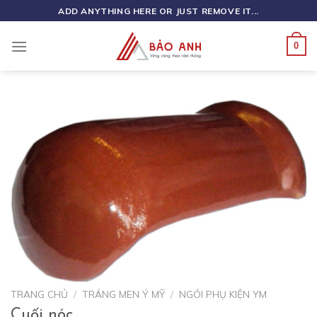
Skip
ADD ANYTHING HERE OR JUST REMOVE IT...
to
content
0
TRANG CHỦ
/
TRÁNG MEN Ý MỸ
/
NGÓI PHỤ KIỆN YM
Cuối nóc