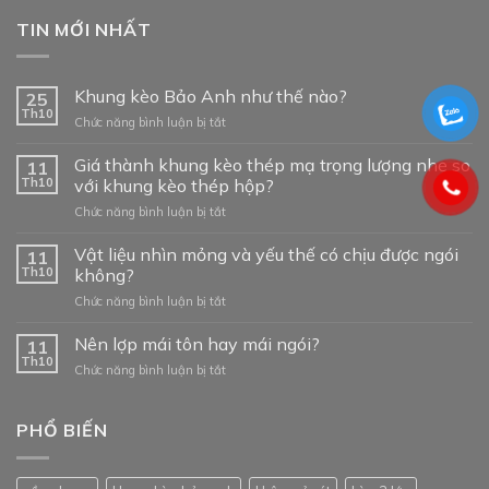
TIN MỚI NHẤT
Khung kèo Bảo Anh như thế nào?
25
Th10
ở
Chức năng bình luận bị tắt
Khung
kèo
Giá thành khung kèo thép mạ trọng lượng nhẹ so
11
Bảo
Th10
với khung kèo thép hộp?
Anh
ở
Chức năng bình luận bị tắt
như
Giá
thế
thành
Vật liệu nhìn mỏng và yếu thế có chịu được ngói
nào?
11
khung
Th10
không?
kèo
ở
Chức năng bình luận bị tắt
thép
Vật
mạ
liệu
Nên lợp mái tôn hay mái ngói?
trọng
11
nhìn
lượng
Th10
ở
Chức năng bình luận bị tắt
mỏng
nhẹ
Nên
và
so
lợp
yếu
với
mái
PHỔ BIẾN
thế
khung
tôn
có
kèo
hay
chịu
thép
mái
được