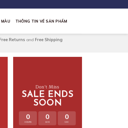
I MÀU
THÔNG TIN VỀ SẢN PHẨM
Free Returns
and
Free Shipping
Don’t Miss
SALE ENDS
SOON
0
0
0
LATE
HOURS
MIN
SEC