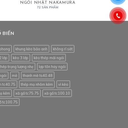
NGÓI NHẬT NAKAMURA
72 SẢN PHẨM
 BIẾN
phong
khung kèo bảo anh
không rỉ sét
2 lớp
kèo 3 lớp
kèo thép mái ngói
thép trọng lượng nhẹ
lợp tôn hay ngói
ngói
mè
thanh mè ts40.48
h tc40.75
thép mạ nhôm kẽm
vì kèo
mạ kẽm
xà gồ tc75.75
xà gồ tc100.10
ồ tc100.75