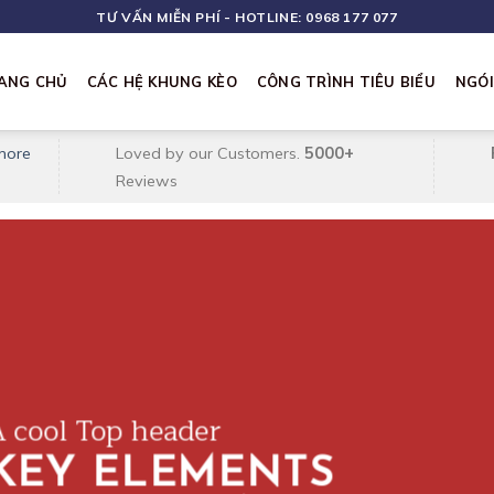
TƯ VẤN MIỄN PHÍ - HOTLINE: 0968 177 077
ANG CHỦ
CÁC HỆ KHUNG KÈO
CÔNG TRÌNH TIÊU BIỂU
NGÓ
more
Loved by our Customers.
5000+
Reviews
 cool Top header
 KEY ELEMENTS