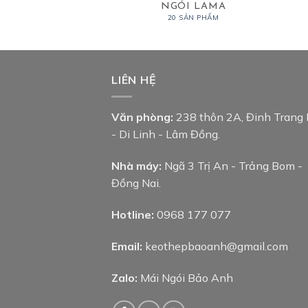
 MEN Ý MỸ
NGÓI LAMA
 SẢN PHẨM
20 SẢN PHẨM
LIÊN HỆ
Văn phòng:
238 thôn 2A, Đinh Trang
- Di Linh - Lâm Đồng.
Nhà máy:
Ngã 3 Trị An - Trảng Bom -
Đồng Nai.
Hotline:
0968 177 077
Email:
keothepbaoanh@gmail.com
Zalo:
Mái Ngói Bảo Anh