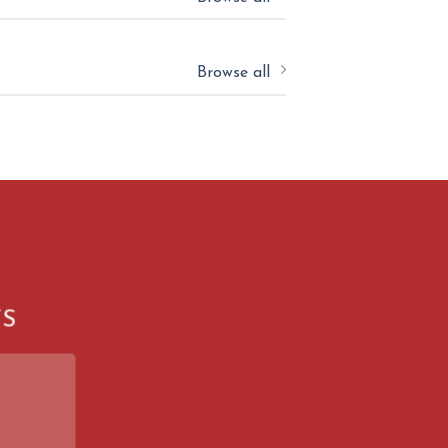
Browse all
N
TS