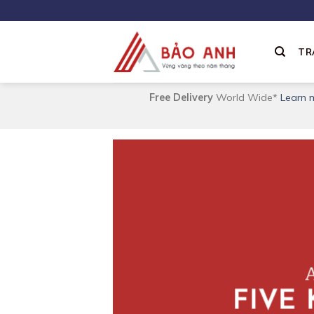
Skip
to
content
TR
Free Delivery
World Wide*
Learn 
A
FIVE