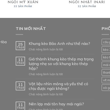
NGÓI MỸ XUÂN
NGÓI NHẬT INARI
33 SẢN PHẨM
32 SẢN PHẨM
TIN MỚI NHẤT
PHỔ
 Hòa
cầu 
Khung kèo Bảo Anh như thế nào?
25
Th10
ở
Chức năng bình luận bị tắt
kèo 
Khung
kèo 
kèo
Giá thành khung kèo thép mạ trọng
11
Bảo
Th10
lượng nhẹ so với khung kèo thép
mái 
Anh
hộp?
như
than
ở
Chức năng bình luận bị tắt
thế
Giá
nào?
vít 
thành
Vật liệu nhìn mỏng và yếu thế có
11
khung
xà g
Th10
chịu được ngói không?
kèo
ở
Chức năng bình luận bị tắt
thép
Vật
mạ
liệu
Nên lợp mái tôn hay mái ngói?
trọng
11
nhìn
lượng
Th10
ở
Chức năng bình luận bị tắt