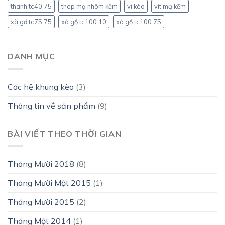
thanh tc40.75
thép mạ nhôm kẽm
vì kèo
vít mạ kẽm
xà gồ tc75.75
xà gồ tc100.10
xà gồ tc100.75
DANH MỤC
Các hệ khung kèo
(3)
Thông tin về sản phẩm
(9)
BÀI VIẾT THEO THỜI GIAN
Tháng Mười 2018
(8)
Tháng Mười Một 2015
(1)
Tháng Mười 2015
(2)
Tháng Một 2014
(1)