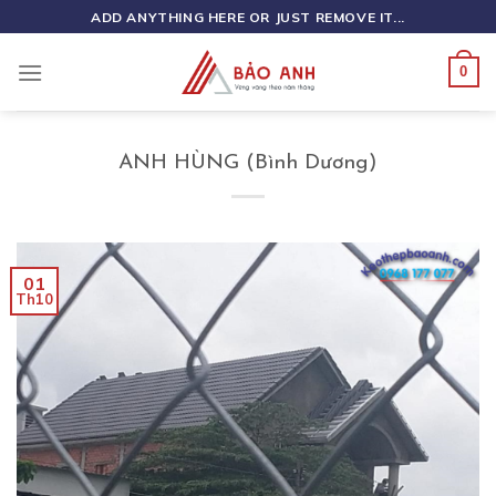
Skip
ADD ANYTHING HERE OR JUST REMOVE IT...
to
content
0
ANH HÙNG (Bình Dương)
01
Th10