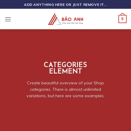
Skip
ADD ANYTHING HERE OR JUST REMOVE IT...
to
content
0
CATEGORIES
ELEMENT
Create beautiful overview of your Shop
categories. There is almost unlimited
variations, but here are some examples.