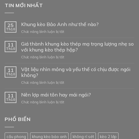
TIN MỚI NHẤT
Khung kèo Bảo Anh như thế nào?
25
Th10
ở
Chức năng bình luận bị tắt
Khung
kèo
Giá thành khung kèo thép mạ trọng lượng nhẹ so
11
Bảo
Th10
với khung kèo thép hộp?
Anh
ở
Chức năng bình luận bị tắt
như
Giá
thế
thành
Vật liệu nhìn mỏng và yếu thế có chịu được ngói
nào?
11
khung
Th10
không?
kèo
ở
Chức năng bình luận bị tắt
thép
Vật
mạ
liệu
Nên lợp mái tôn hay mái ngói?
trọng
11
nhìn
lượng
Th10
ở
Chức năng bình luận bị tắt
mỏng
nhẹ
Nên
và
so
lợp
yếu
với
mái
PHỔ BIẾN
thế
khung
tôn
có
kèo
hay
chịu
thép
mái
được
hộp?
cầu phong
khung kèo bảo anh
không rỉ sét
kèo 2 lớp
ngói?