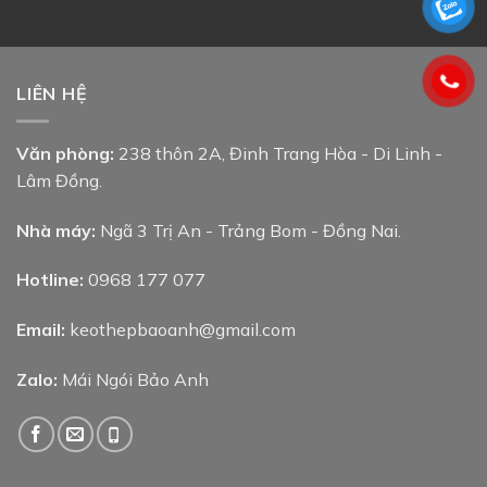
LIÊN HỆ
Văn phòng:
238 thôn 2A, Đinh Trang Hòa - Di Linh -
Lâm Đồng.
Nhà máy:
Ngã 3 Trị An - Trảng Bom - Đồng Nai.
Hotline:
0968 177 077
Email:
keothepbaoanh@gmail.com
Zalo:
Mái Ngói Bảo Anh