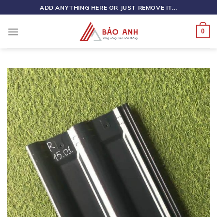
Skip
ADD ANYTHING HERE OR JUST REMOVE IT...
to
content
0