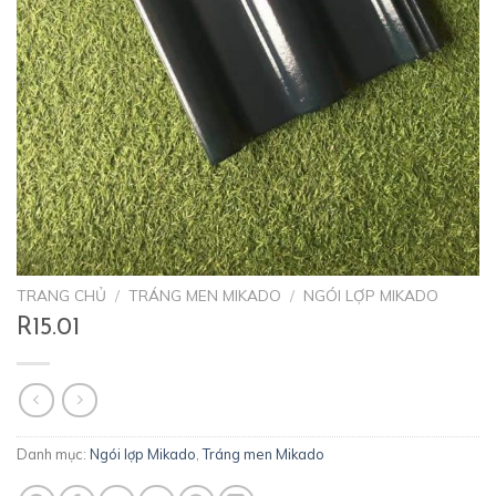
TRANG CHỦ
/
TRÁNG MEN MIKADO
/
NGÓI LỢP MIKADO
R15.01
Danh mục:
Ngói lợp Mikado
,
Tráng men Mikado