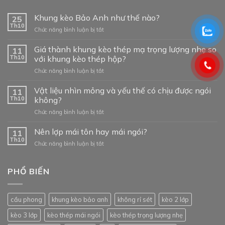
Khung kèo Bảo Anh như thế nào?
25
Th10
ở
Chức năng bình luận bị tắt
Khung
kèo
Giá thành khung kèo thép mạ trọng lượng nhẹ so
11
Bảo
Th10
với khung kèo thép hộp?
Anh
ở
Chức năng bình luận bị tắt
như
Giá
thế
thành
Vật liệu nhìn mỏng và yếu thế có chịu được ngói
nào?
11
khung
Th10
không?
kèo
ở
Chức năng bình luận bị tắt
thép
Vật
mạ
liệu
Nên lợp mái tôn hay mái ngói?
trọng
11
nhìn
lượng
Th10
ở
Chức năng bình luận bị tắt
mỏng
nhẹ
Nên
và
so
lợp
yếu
với
mái
PHỔ BIẾN
thế
khung
tôn
có
kèo
hay
chịu
thép
mái
được
hộp?
cầu phong
khung kèo bảo anh
không rỉ sét
kèo 2 lớp
ngói?
ngói
không?
kèo 3 lớp
kèo thép mái ngói
kèo thép trọng lượng nhẹ