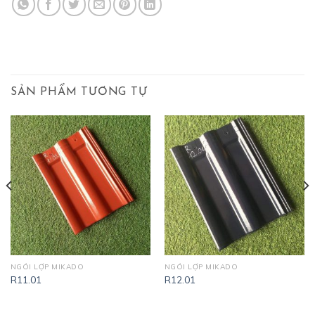
SẢN PHẨM TƯƠNG TỰ
NGÓI LỢP MIKADO
NGÓI LỢP MIKADO
R11.01
R12.01