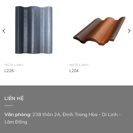
NGÓI LAMA
NGÓI LAMA
L226
L204
LIÊN HỆ
Văn phòng:
238 thôn 2A, Đinh Trang Hòa - Di Linh -
Lâm Đồng.