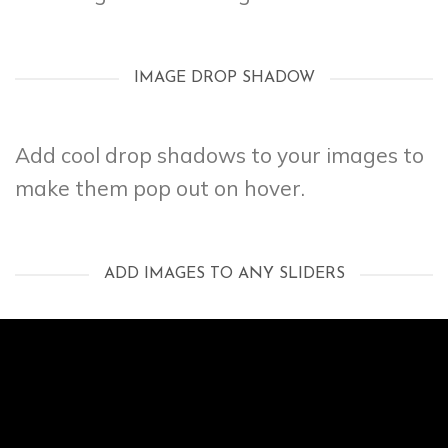
IMAGE DROP SHADOW
Add cool drop shadows to your images to
make them pop out on hover.
ADD IMAGES TO ANY SLIDERS