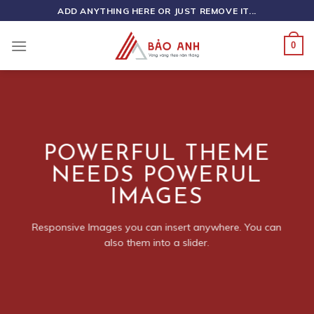
Skip
ADD ANYTHING HERE OR JUST REMOVE IT...
to
content
0
POWERFUL THEME
NEEDS POWERUL
IMAGES
Responsive Images you can insert anywhere. You can
also them into a slider.