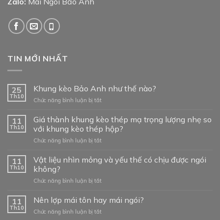
Zalo:
Mái Ngói Bảo Anh
TIN MỚI NHẤT
Khung kèo Bảo Anh như thế nào?
25
Th10
ở
Chức năng bình luận bị tắt
Khung
kèo
Giá thành khung kèo thép mạ trọng lượng nhẹ so
11
Bảo
Th10
với khung kèo thép hộp?
Anh
ở
Chức năng bình luận bị tắt
như
Giá
thế
thành
Vật liệu nhìn mỏng và yếu thế có chịu được ngói
nào?
11
khung
Th10
không?
kèo
ở
Chức năng bình luận bị tắt
thép
Vật
mạ
liệu
Nên lợp mái tôn hay mái ngói?
trọng
11
nhìn
lượng
Th10
ở
Chức năng bình luận bị tắt
mỏng
nhẹ
Nên